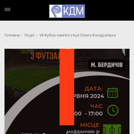
Головна
Події
VІІ Кубок пам’яті отця Олега Кондратюка
ПОДІЇ