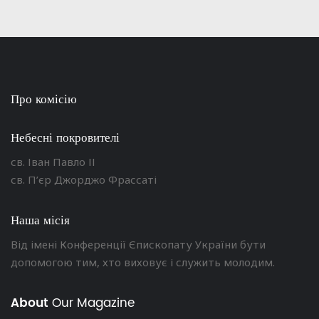
Про комісію
Небесні покровителі
св. Іван Павло ІІ
св. П’єр Джорджо Фрассаті
Наша місія
Від імені Конференції Єпископату України бути
допомогою тим, хто виховує і служить молодим.
About
Our Magazine