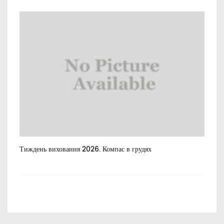
Тиждень виховання 2026. Компас в грудях
Все
пос