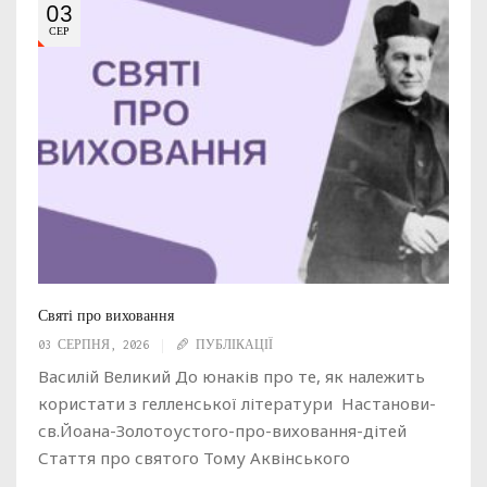
03
СЕР
Святі про виховання
03 СЕРПНЯ, 2026
ПУБЛІКАЦІЇ
Василій Великий До юнаків про те, як належить
користати з гелленської літератури Настанови-
св.Йоана-Золотоустого-про-виховання-дітей
Стаття про святого Тому Аквінського