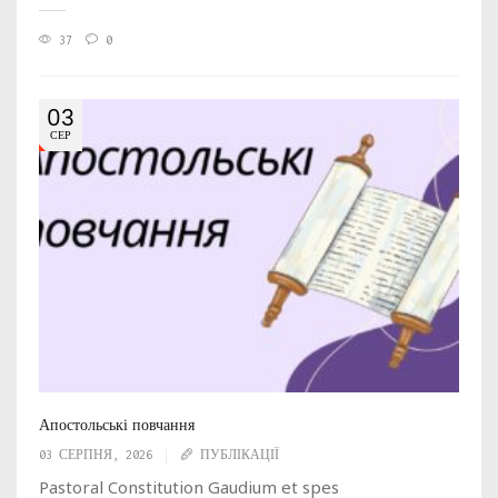
37
0
03
СЕР
Апостольські повчання
03 СЕРПНЯ, 2026
ПУБЛІКАЦІЇ
Pastoral Constitution Gaudium et spes