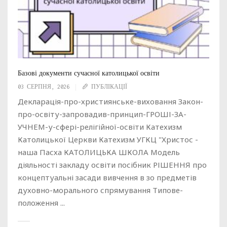
Базові документи сучасної католицької освіти
03 СЕРПНЯ, 2026
ПУБЛІКАЦІЇ
Декларація-про-християнське-виховання Закон-
про-освіту-запровадив-принцип-ГРОШІ-ЗА-
УЧНЕМ-у-сфері-релігійної-освіти Катехизм
Католицької Церкви Катехизм УГКЦ "Христос -
наша Пасха КАТОЛИЦЬКА ШКОЛА Модель
діяльності закладу освіти посібник РІШЕННЯ про
концептуальні засади вивчення в зо предметів
духовно-морального спрямування Типове-
положення ...