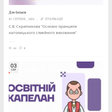
Для батьків
03 СЕРПНЯ, 2026
ПУБЛІКАЦІЇ
С.В. Скрипнікова "Основні принципи
католицького сімейного виховання"
44
0
03
СЕР