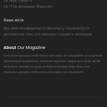
св. Іван Павло ІІ
св. П’єр Джорджо Фрассаті
Наша місія
Від імені Конференції Єпископату України бути
допомогою тим, хто виховує і служить молодим.
About
Our Magazine
Sed ut perspiciatis unde omnis iste natus sit voluptatem accusantium
doloremque laudantium, totamrem aperiam, eaque ipsa quae ab illo
inventore veritatis et quasi architecto beatae vitae dicta sunt
explicabo spiciatis unde omnis iste natus sit voluptatem