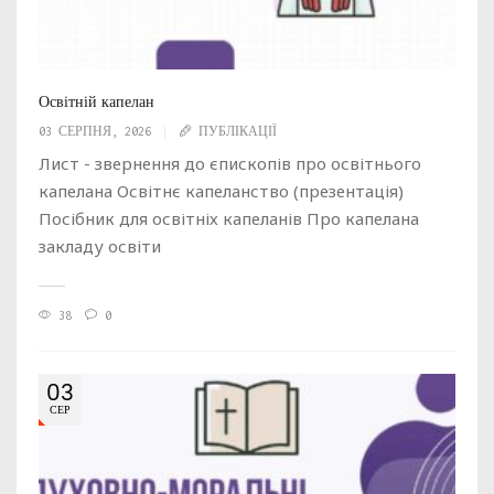
Освітній капелан
03 СЕРПНЯ, 2026
ПУБЛІКАЦІЇ
Лист - звернення до єпископів про освітнього
капелана Освітнє капеланство (презентація)
Посібник для освітніх капеланів Про капелана
закладу освіти
38
0
03
СЕР