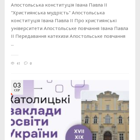
Апостольська конституція Івана Павла ІІ
"Християнська мудрість" Апостольська
конституція Івана Павла ІІ Про християнські
університети Апостольське повчання Івана Павла
ІІ Передавання катехизи Апостольське повчання
...
41
0
03
СЕР