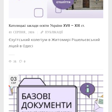
Католицькі заклади освіти України XVII – XIX ст.
03 СЕРПНЯ, 2026
ПУБЛІКАЦІЇ
Єзуїтський колегіум в Житомирі Рішельєвський
ліцей в Одесі
38
0
03
СЕР