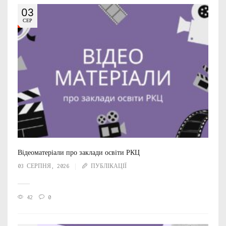
03
СЕР
Відеоматеріали про заклади освіти РКЦ
03 СЕРПНЯ, 2026
ПУБЛІКАЦІЇ
42
0