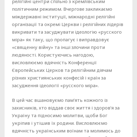
релігійні центри спільно з кремлівським
політичним режимом. Вчергове закликаємо
міждержавні інституції, міжнародні релігійні
організації та окремі Церкви і релігійних лідерів
викривати та засуджувати ідеологію «русского
міра» як таку, що пропагує і виправдовує
«священну війну» та інші злочини проти
людяності. Користуючись нагодою,
висловлюємо вдячність Конференції
Європейських Церков та релігійним діячам
різних християнських конфесій і країн за
засудження ідеології «русского міра».
В цей час вшановуємо пам’ять кожного із
захисників, хто віддав своє життя і здоров’я за
Україну та підносимо молитви, щоби Бог
укріпив і утішив їх родини. Висловлюємо
вдячність українським воїнам та молимось до