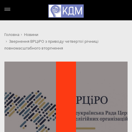
Головна
Новини
Звернення ВРЦіРО з приводу четвертої річниці
повномасштабного вторгнення
НОВИНИ