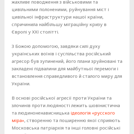
жахливе поводження з військовими та
цивільними полоненими, руйнування міст і
цивільної інфраструктури нашої країни,
спричинила найбільшу міграційну кризу в
Європі у ХХІ столітті.
З Божою допомогою, завдяки силі духу
українських воїнів і суспільства російський
агресор був зупинений, його плани зруйновані та
закладені підвалини для майбутньої перемоги і
встановлення справедливого й сталого миру для
України.
В основі російської агресії проти України та
злочинів проти людяності лежить шовінистична
та людиноненависницька
ідеологія «русского
міра»
, створенню та поширенню якої сприяють
Московська патріархія та інші головні російські