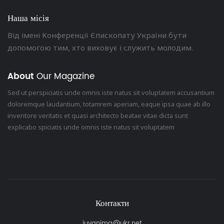
Наша місія
Від імені Конференції Єпископату України бути
допомогою тим, хто виховує і служить молодим.
About
Our Magazine
Sed ut perspiciatis unde omnis iste natus sit voluptatem accusantium
doloremque laudantium, totamrem aperiam, eaque ipsa quae ab illo
inventore veritatis et quasi architecto beatae vitae dicta sunt
explicabo spiciatis unde omnis iste natus sit voluptatem
Контакти
juvanima@ukr.net