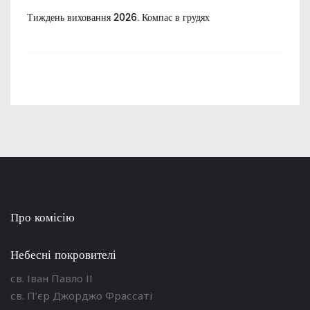
Тиждень виховання 2026. Компас в грудях
Все
пос
Про комісію
Небесні покровителі
св. Іван Павло ІІ
св. П’єр Джорджо Фрассаті