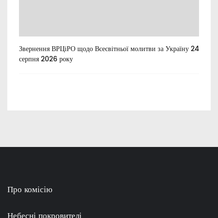
Звернення ВРЦіРО щодо Всесвітньої молитви за Україну 24
Ти
серпня 2026 року
Про комісію
Небесні покровителі