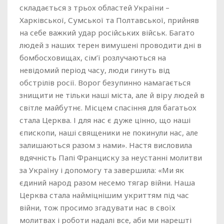
складається з трьох областей України –
Харківської, Сумської та Полтавської, прийняв
на себе важкий удар російських військ. Багато
людей з наших терен вимушені проводити дні в
бомбосховищах, сім’ї розлучаються на
невідомий період часу, люди гинуть від
обстрілів росії. Ворог безупинно намагається
знищити не тільки наші міста, але й віру людей в
світле майбутнє. Місцем спасіння для багатьох
стала Церква. І для нас є дуже цінно, що наші
єпископи, наші священики не покинули нас, але
залишаються разом з нами». Настя висловила
вдячність Папі Франциску за неустанні молитви
за Україну і допомогу та завершила: «Ми як
єдиний народ разом несемо тягар війни. Наша
Церква стала найміцнішим укриттям під час
війни, тож просимо згадувати нас в своїх
молитвах і роботи надалі все, аби ми нарешті