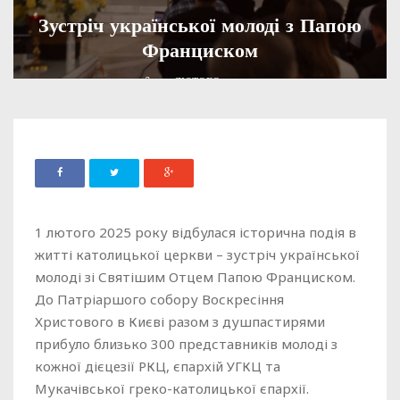
Зустріч української молоді з Папою
Франциском
ADMIN
02 ЛЮТОГО, 2025
540
1 лютого 2025 року відбулася історична подія в
житті католицької церкви – зустріч української
молоді зі Святішим Отцем Папою Франциском.
До Патріаршого собору Воскресіння
Христового в Києві разом з душпастирями
прибуло близько 300 представників молоді з
кожної дієцезії РКЦ, єпархій УГКЦ та
Мукачівської греко-католицької єпархії.