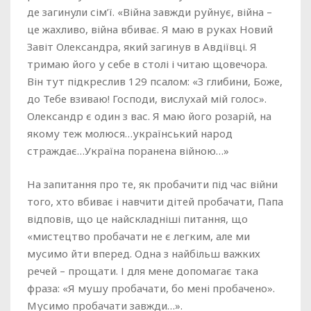
де загинули сім’ї. «Війна завжди руйнує, війна –
це жахливо, війна вбиває. Я маю в руках Новий
Завіт Олександра, який загинув в Авдіївці. Я
тримаю його у себе в столі і читаю щовечора.
Він тут підкреслив 129 псалом: «З глибини, Боже,
до Тебе взиваю! Господи, вислухай мій голос».
Олександр є один з вас. Я маю його розарій, на
якому теж молюся…український народ
страждає…Україна поранена війною…»
На запитання про те, як пробачити під час війни
того, хто вбиває і навчити дітей пробачати, Папа
відповів, що це найскладніші питання, що
«мистецтво пробачати не є легким, але ми
мусимо йти вперед. Одна з найбільш важких
речей – прощати. І для мене допомагає така
фраза: «Я мушу пробачати, бо мені пробачено».
Мусимо пробачати завжди…».