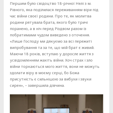
Першим було свідоцтво 18-річної Нелі з м.
Рівного, яка поділилася переживанням віри під
час війни своєї родини. Про те, як молитва
родини рятувала брата, якого було тричі
поранено, а в ніч перед Різдвом разом із
побратимами чудом виведено з оточення.
«Лише Господу ми дякуємо за всі пережиті
випробування та за те, що мій брат є живий.
Маючи 18 років, вступаю у доросле життя з
усвідомленням жахіть війни. Хоч страх і зло
війни торкаються мого життя, вони не можуть
здолати віру в моєму серці, бо Божа
присутність є сильнішою за вибухи і звуки
сирен», – завершила дівчина.