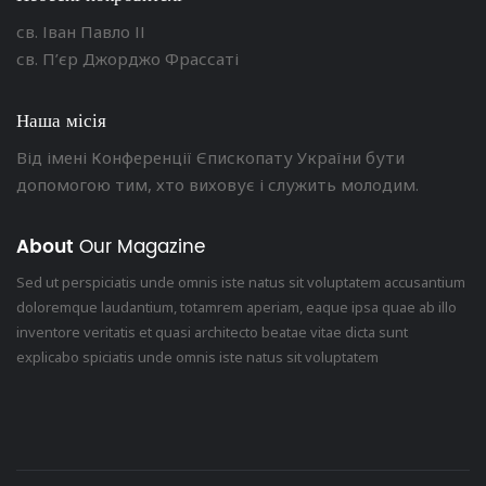
св. Іван Павло ІІ
св. П’єр Джорджо Фрассаті
Наша місія
Від імені Конференції Єпископату України бути
допомогою тим, хто виховує і служить молодим.
About
Our Magazine
Sed ut perspiciatis unde omnis iste natus sit voluptatem accusantium
doloremque laudantium, totamrem aperiam, eaque ipsa quae ab illo
inventore veritatis et quasi architecto beatae vitae dicta sunt
explicabo spiciatis unde omnis iste natus sit voluptatem