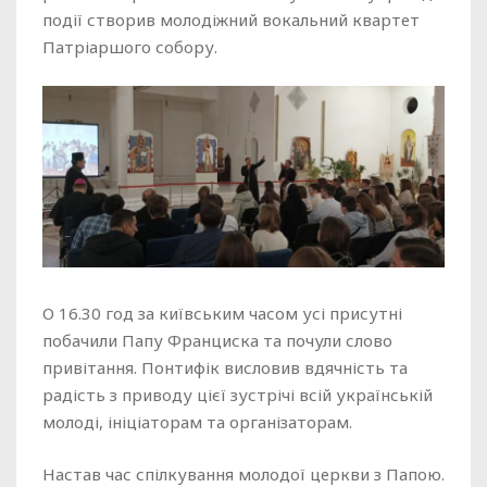
події створив молодіжний вокальний квартет
Патріаршого собору.
О 16.30 год за київським часом усі присутні
побачили Папу Франциска та почули слово
привітання. Понтифік висловив вдячність та
радість з приводу цієї зустрічі всій українській
молоді, ініціаторам та організаторам.
Настав час спілкування молодої церкви з Папою.