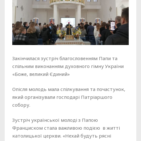
Закінчилася зустріч благословенням Папи та
спільним виконанням духовного гімну України
«Боже, великий Єдиний»
Опісля молодь мала спілкування та почастунок,
який організували господарі Патріаршого
собору.
Зустріч української молоді з Папою
Франциском стала важливою подією в житті
католицької церкви. «Нехай будуть рясні