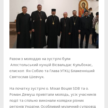
Разом з молоддю на зустрічі були
Апостольський нунцій Вісвальдас Кульбокас,
єпископ Ян Собіло та Глава УГКЦ Блаженніший
Святослав Шевчук.
На початку зустрічі о. Міхал Воцял SDB та о.
Роман Демуш привітали молодь, усіх учасників
події та спільно виконали колядки різних
регіонів України. Особливий музичний супровід