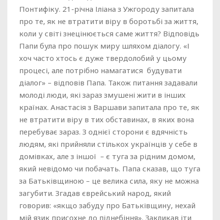
Понтифіку. 21-річна Іліана з Ужгороду запитала
про те, як не втратити віру в боротьбі за життя,
коли у світі знецінюється саме життя? Відповідь
Папи була про пошук миру шляхом діалогу. «І
хоч часто хтось є дуже твердолобий у цьому
процесі, але потрібно намагатися будувати
діалог» – відповів Папа. Також питання задавали
молоді люди, які зараз змушені жити в інших
країнах. Анастасія з Варшави запитала про те, як
не втратити віру в тих обставинах, в яких вона
перебуває зараз. З однієї сторони є вдячність
людям, які прийняли стількох українців у себе в
домівках, але з іншої – є туга за рідним домом,
який невідомо чи побачать. Папа сказав, що туга
за Батьківщиною – це велика сила, яку не можна
загубити. Згадав єврейський народ, який
говорив: «якщо забуду про Батьківщину, нехай
мій язик присохне до піднебіння». Закликав іти