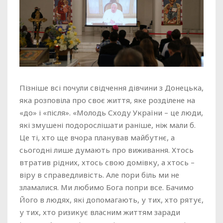
Пізніше всі почули свідчення дівчини з Донецька,
яка розповіла про своє життя, яке розділене на
«до» і «після». «Молодь Сходу України – це люди,
які змушені подорослішати раніше, ніж мали б.
Це ті, хто ще вчора планував майбутнє, а
сьогодні лише думають про виживання. Хтось
втратив рідних, хтось свою домівку, а хтось –
віру в справедливість. Але пори біль ми не
зламалися. Ми любимо Бога попри все. Бачимо
Його в людях, які допомагають, у тих, хто рятує,
у тих, хто ризикує власним життям заради