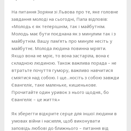
На питання Зоряни зі Львова про те, яке головне
завдання молоді на сьогодні, Папа відповів:
«Молодь є як теперішнім, так і майбутнім.
Молодь має бути поєднана як з минулим так і з
майбутнім. Вашу пам’ять про минуле несіть у
майбутнє. Молода людина повинна мріяти.
Якщо вона не мріє, то вона застаріла, вона є
складною людиною. Також важлива порада – не
втратьте почуття гумору, важливо навчитися
сміятися над собою. І ще…носіть з собою завжди
Євангеліє, таке маленьке, кишенькове.
Прочитайте один уривок з нього щодня., бо
Євангеліє – це життя.»
Як зберегти відкрите серце для іншої людини в
умовах війни і насилля, щоб виконувати
заповідь любові до ближнього – питання від