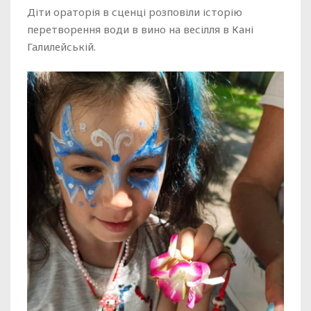
Діти ораторія в сценці розповіли історію
перетворення води в вино на весілля в Кані
Галилейській.