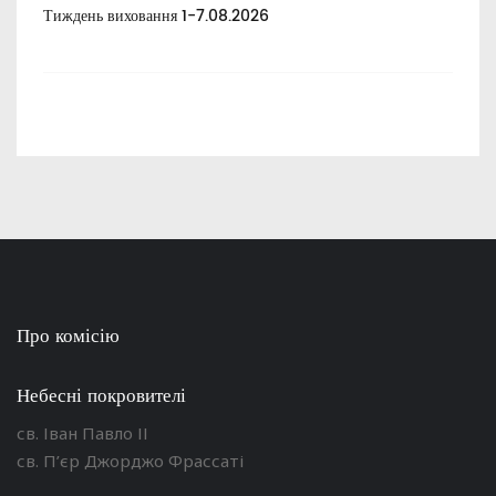
Тиждень виховання 1-7.08.2026
Тиж
Про комісію
Небесні покровителі
св. Іван Павло ІІ
св. П’єр Джорджо Фрассаті