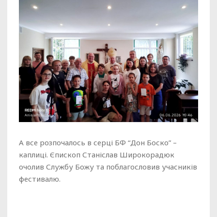
А все розпочалось в серці БФ “Дон Боско” –
каплиці. Єпископ Станіслав Широкорадюк
очолив Службу Божу та поблагословив учасників
фестивалю.