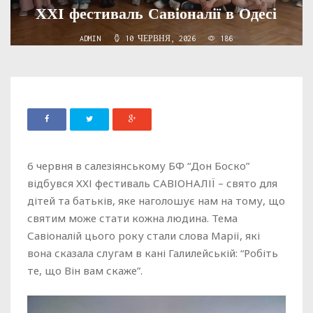
ХХІ фестиваль Савіоналії в Одесі
ADMIN
10 ЧЕРВНЯ, 2026
186
6 червня в салезіянському БФ “Дон Боско”
відбувся ХХІ фестиваль САВІОНАЛІЇ – свято для
дітей та батьків, яке наголошує нам на тому, що
святим може стати кожна людина. Тема
Савіоналій цього року стали слова Марії, які
вона сказала слугам в кані Галилейській: “Робіть
те, що Він вам скаже”.