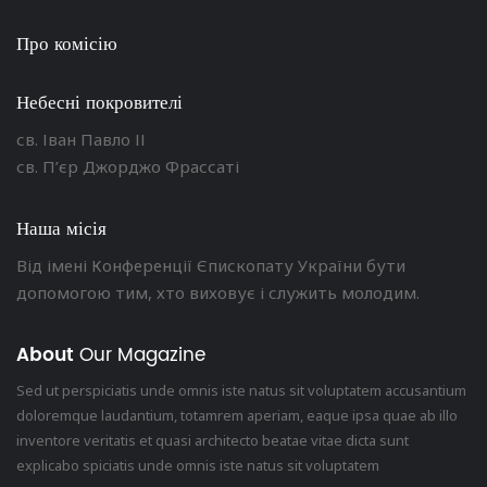
Про комісію
Небесні покровителі
св. Іван Павло ІІ
св. П’єр Джорджо Фрассаті
Наша місія
Від імені Конференції Єпископату України бути
допомогою тим, хто виховує і служить молодим.
About
Our Magazine
Sed ut perspiciatis unde omnis iste natus sit voluptatem accusantium
doloremque laudantium, totamrem aperiam, eaque ipsa quae ab illo
inventore veritatis et quasi architecto beatae vitae dicta sunt
explicabo spiciatis unde omnis iste natus sit voluptatem