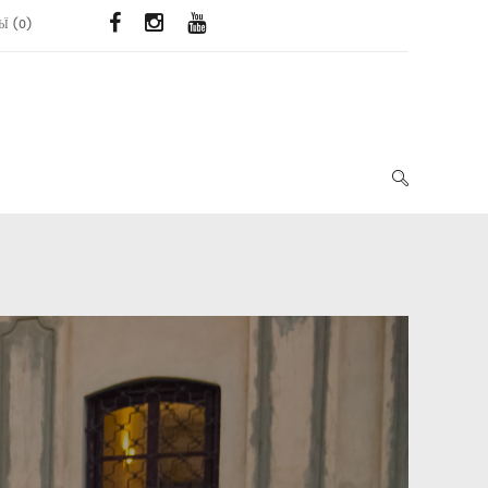
ЬЇ
(
0
)