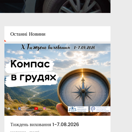
Останні
Новини
Тиждень виховання 1-7.08.2026
Освітній капелан
Апостольські повчання