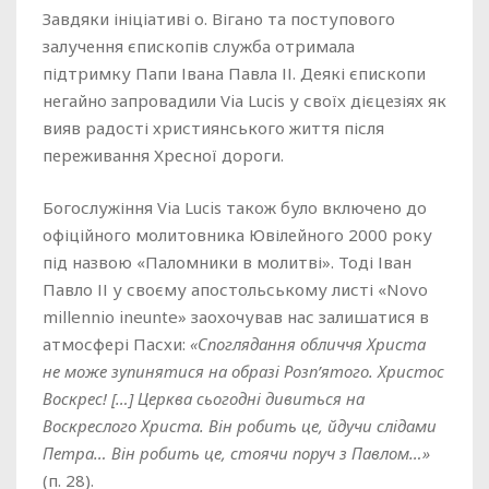
Завдяки ініціативі о. Вігано та поступового
залучення єпископів служба отримала
підтримку Папи Івана Павла ІІ. Деякі єпископи
негайно запровадили Via Lucis у своїх дієцезіях як
вияв радості християнського життя після
переживання Хресної дороги.
Богослужіння Via Lucis також було включено до
офіційного молитовника Ювілейного 2000 року
під назвою «Паломники в молитві». Тоді Іван
Павло ІІ у своєму апостольському листі «Novo
millennio ineunte» заохочував нас залишатися в
атмосфері Пасхи:
«Споглядання обличчя Христа
не може зупинятися на образі Розп’ятого. Христос
Воскрес! […] Церква сьогодні дивиться на
Воскреслого Христа. Він робить це, йдучи слідами
Петра… Він робить це, стоячи поруч з Павлом…»
(п. 28).