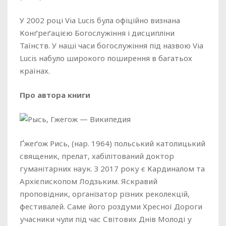
У 2002 році Via Lucis була офіційно визнана
Конґреґацією Богослужіння і дисципліни
Таїнств. У наші часи богослужіння під назвою Via
Lucis набуло широкого поширення в багатьох
країнах.
Про автора книги
Ґжеґож Рись, (нар. 1964) польський католицький
священик, прелат, хабілітований доктор
гуманітарних наук. З 2017 року є Кардиналом та
Архієпископом Лодзьким. Яскравий
проповідник, організатор різних реколекцій,
фестивалей. Саме його роздуми Хресної Дороги
учасники чули під час Світових Днів Молоді у