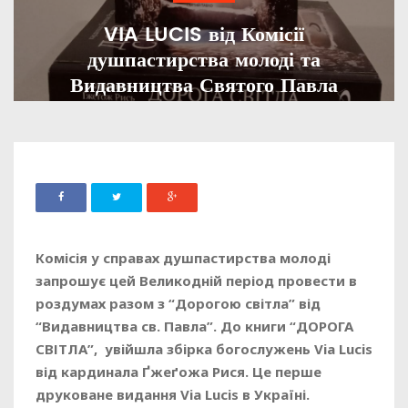
VIA LUCIS від Комісії
душпастирства молоді та
Видавництва Святого Павла
ADMIN
23 КВІТНЯ, 2025
1231
Комісія у справах душпастирства молоді
запрошує цей Великодній період провести в
роздумах разом з “Дорогою світла” від
“Видавництва св. Павла”. До книги “ДОРОГА
СВІТЛА”, увійшла збірка богослужень Via Lucis
від кардинала Ґжеґожа Рися. Це перше
друковане видання Via Lucis в Україні.