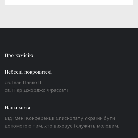
Про комісію
Небесні покровителі
св. Іван Павло ІІ
св. П’єр Джорджо Фрассаті
Наша місія
Від імені Конференції Єпископату України бути
допомогою тим, хто виховує і служить молодим.