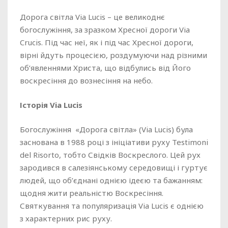
Дорога світла Via Lucis – це великоднє
богослужіння, за зразком Хресної дороги Via
Crucis. Під час неї, як і під час Хресної дороги,
вірні йдуть процесією, роздумуючи над різними
об’явленнями Христа, що відбулись від Його
воскресіння до вознесіння на небо.
Історія Via Lucis
Богослужіння «Дорога світла» (Via Lucis) була
заснована в 1988 році з ініціативи руху Testimoni
del Risorto, тобто Свідків Воскреслого. Цей рух
зародився в салезіянському середовищі і гуртує
людей, що об’єднані однією ідеєю та бажанням:
щодня жити реальністю Воскресіння.
Святкування та популяризація Via Lucis є однією
з характерних рис руху.