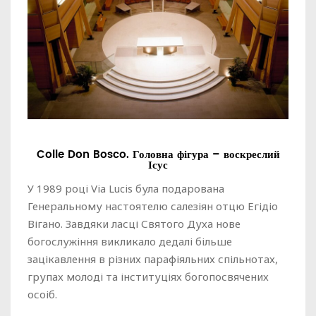
Colle Don Bosco. Головна фігура – воскреслий
Ісус
У 1989 році Via Lucis була подарована
Генеральному настоятелю салезіян отцю Егідіо
Вігано. Завдяки ласці Святого Духа нове
богослужіння викликало дедалі більше
зацікавлення в різних парафіяльних спільнотах,
групах молоді та інституціях богопосвячених
осоіб.