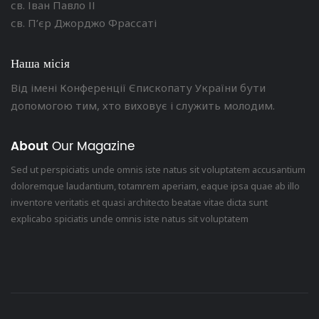
св. Іван Павло ІІ
св. П’єр Джорджо Фрассаті
Наша місія
Від імені Конференції Єпископату України бути
допомогою тим, хто виховує і служить молодим.
About
Our Magazine
Sed ut perspiciatis unde omnis iste natus sit voluptatem accusantium
doloremque laudantium, totamrem aperiam, eaque ipsa quae ab illo
inventore veritatis et quasi architecto beatae vitae dicta sunt
explicabo spiciatis unde omnis iste natus sit voluptatem