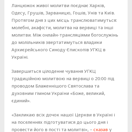
Ланцюжок живої молитви поєднає Харків,
Одесу, Грушів, Зарваницю, Гошів, Унів та Київ.
Протягом дня з цих місць транслюватимуться:
молебні, акафісти, молитва на вервиці та інші
молитви. Між онлайн-трансляціями богослужінь
до молільників звертатимуться владики
Архиєрейського Синоду Єпископів УГКЦ в
Україні.
Завершиться цілоденне чування УГКЦ
традиційною молитвою на вервиці о 20:00 під
проводом Блаженнішого Святослава та
духовним гімном України «Боже, великий,
єдиний».
«Закликаю всіх дочок нашої Церкви в Україні і
на поселеннях підготуватися до цього дня і
провести його в пості та молитві», –
сказав
у