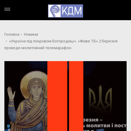
Головна
Новини
«Україна під покровом Богородиці». «Живе ТБ» 2 березня
проведе молитовний телемарафон
,
НОВИНИ
ПОДІЇ