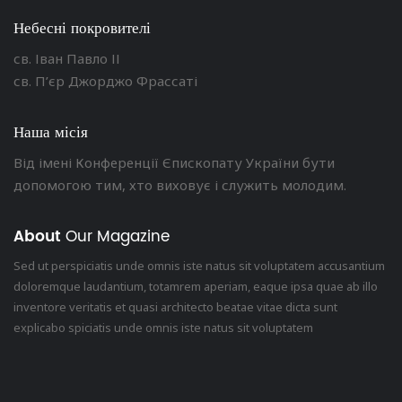
Небесні покровителі
св. Іван Павло ІІ
св. П’єр Джорджо Фрассаті
Наша місія
Від імені Конференції Єпископату України бути
допомогою тим, хто виховує і служить молодим.
About
Our Magazine
Sed ut perspiciatis unde omnis iste natus sit voluptatem accusantium
doloremque laudantium, totamrem aperiam, eaque ipsa quae ab illo
inventore veritatis et quasi architecto beatae vitae dicta sunt
explicabo spiciatis unde omnis iste natus sit voluptatem