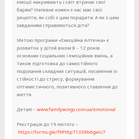
емоції накривають і світ втрачає свої
барви? Напевне кожен з нас має свої
рецепти, як собі з цим порадити. А як з цим
завданням справляються діти?
Метою програми «Емоційна Аптечка» є
розвиток у дітей віком 8 – 12 років
основних соціальних і емоційних вмінь, а
також підготовка до самостійного
подолання складних ситуацій, посилення їх
стійкості до стресу, формування
оптимістичного, позитивного ставлення до
життя.
Деталі –
www.familywings.com.ua/emotional
Реєстрація
до 19 лютого
–
https://forms.gle/f9Pt6pT133Rb6gwU7