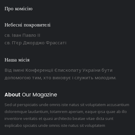
Про комісію
Небесні покровителі
св. Іван Павло ІІ
св. П’єр Джорджо Фрассаті
Наша місія
Від імені Конференції Єпископату України бути
допомогою тим, хто виховує і служить молодим.
About
Our Magazine
Sed ut perspiciatis unde omnis iste natus sit voluptatem accusantium
doloremque laudantium, totamrem aperiam, eaque ipsa quae ab illo
inventore veritatis et quasi architecto beatae vitae dicta sunt
explicabo spiciatis unde omnis iste natus sit voluptatem