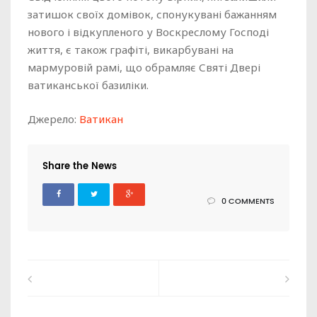
затишок своїх домівок, спонукувані бажанням
нового і відкупленого у Воскреслому Господі
життя, є також графіті, викарбувані на
мармуровій рамі, що обрамляє Святі Двері
ватиканської базиліки.
Джерело:
Ватикан
Share the News
0 COMMENTS