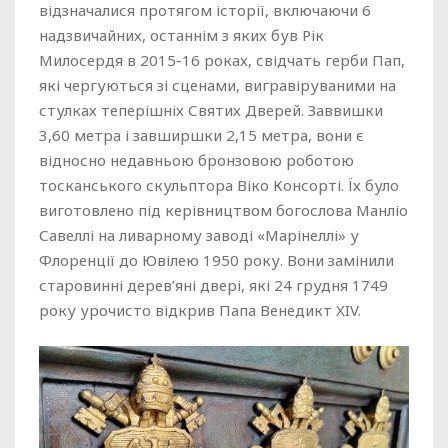
відзначалися протягом історії, включаючи 6
надзвичайних, останнім з яких був Рік
Милосердя в 2015-16 роках, свідчать герби Пап,
які чергуються зі сценами, вигравіруваними на
стулках теперішніх Святих Дверей. Заввишки
3,60 метра і завширшки 2,15 метра, вони є
відносно недавньою бронзовою роботою
тосканського скульптора Віко Консорті. Їх було
виготовлено під керівництвом богослова Манліо
Савеллі на ливарному заводі «Марінеллі» у
Флоренції до Ювілею 1950 року. Вони замінили
старовинні дерев’яні двері, які 24 грудня 1749
року урочисто відкрив Папа Венедикт XIV.