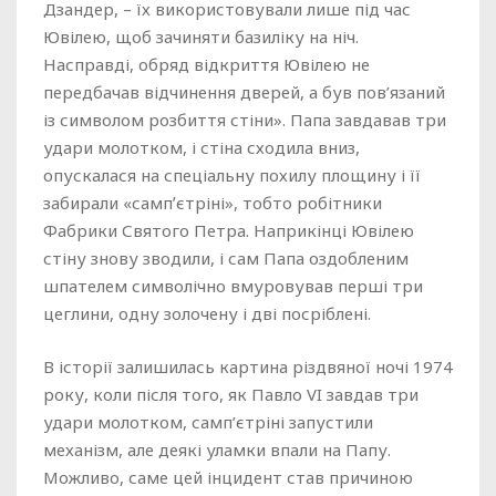
Дзандер, – їх використовували лише під час
Ювілею, щоб зачиняти базиліку на ніч.
Насправді, обряд відкриття Ювілею не
передбачав відчинення дверей, а був пов’язаний
із символом розбиття стіни». Папа завдавав три
удари молотком, і стіна сходила вниз,
опускалася на спеціальну похилу площину і її
забирали «сампʼєтріні», тобто робітники
Фабрики Святого Петра. Наприкінці Ювілею
стіну знову зводили, і сам Папа оздобленим
шпателем символічно вмуровував перші три
цеглини, одну золочену і дві посріблені.
В історії залишилась картина різдвяної ночі 1974
року, коли після того, як Павло VI завдав три
удари молотком, самп’єтріні запустили
механізм, але деякі уламки впали на Папу.
Можливо, саме цей інцидент став причиною