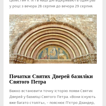
Целестин V: їх і в наші дні відкривають один раз
у році: з вечора 28 серпня до вечора 29 серпня.
Початки Святих Дверей базиліки
Святого Петра
Важко встановити точну історію появи Святих
Дверей у базиліці Святого Петра. «Вони існують
вже багато століть», – пояснює П’єтро Дзандер,