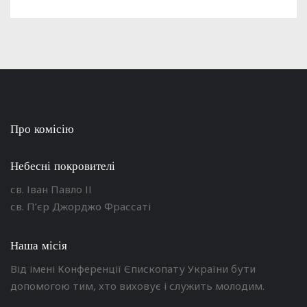
Про комісію
Небесні покровителі
св. Іван Павло ІІ
св. П’єр Джорджо Фрассаті
Наша місія
Від імені Конференції Єпископату України бути
допомогою тим, хто виховує і служить молодим.