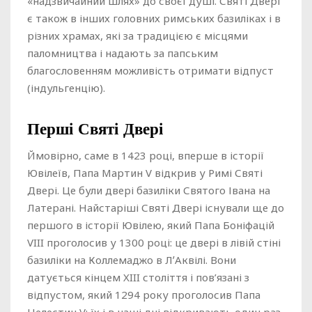
«надзвичайний шлях» до своєї душі. Святі Двері
є також в інших головних римських базиліках і в
різних храмах, які за традицією є місцями
паломництва і надають за папським
благословенням можливість отримати відпуст
(індульгенцію).
Перші Святі Двері
Ймовірно, саме в 1423 році, вперше в історії
Ювілеїв, Папа Мартин V відкрив у Римі Святі
Двері. Це були двері базиліки Святого Івана на
Латерані. Найстаріші Святі Двері існували ще до
першого в історії Ювілею, який Папа Боніфацій
VIII проголосив у 1300 році: це двері в лівій стіні
базиліки на Коллемаджо в ЛʼАквілі. Вони
датується кінцем XIII століття і пов’язані з
відпустом, який 1294 року проголосив Папа