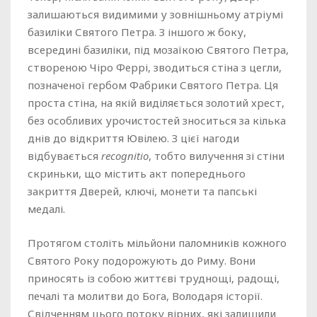
залишаються видимими у зовнішньому атріумі
базиліки Святого Петра. З іншого ж боку,
всередині базиліки, під мозаїкою Святого Петра,
створеною Чіро Феррі, зводиться стіна з цегли,
позначеної гербом Фабрики Святого Петра. Ця
проста стіна, на якій виділяється золотий хрест,
без особливих урочистостей зноситься за кілька
днів до відкриття Ювілею. З цієї нагоди
відбувається
recognitio
, тобто вилучення зі стіни
скриньки, що містить акт попереднього
закриття Дверей, ключі, монети та папські
медалі.
Протягом століть мільйони паломників кожного
Святого Року подорожують до Риму. Вони
приносять із собою життєві труднощі, радощі,
печалі та молитви до Бога, Володаря історії.
Свідченням цього потоку вірних, які залишили