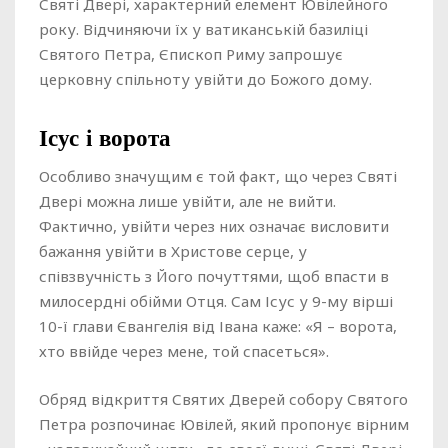
Святі Двері, характерний елемент Ювілейного
року. Відчиняючи їх у ватиканській базиліці
Святого Петра, Єпископ Риму запрошує
церковну спільноту увійти до Божого дому.
Ісус і ворота
Особливо значущим є той факт, що через Святі
Двері можна лише увійти, але не вийти.
Фактично, увійти через них означає висловити
бажання увійти в Христове серце, у
співзвучність з Його почуттями, щоб впасти в
милосердні обійми Отця. Сам Ісус у 9-му вірші
10-ї глави Євангелія від Івана каже: «Я – ворота,
хто ввійде через мене, той спасеться».
Обряд відкриття Святих Дверей собору Святого
Петра розпочинає Ювілей, який пропонує вірним