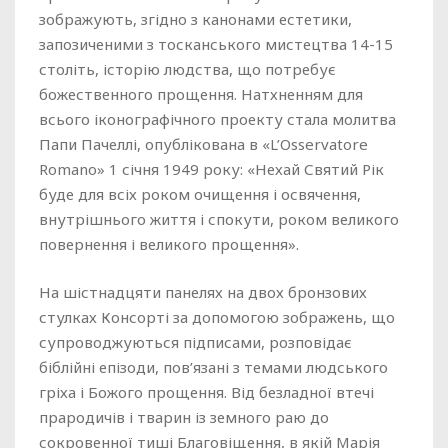
зображують, згідно з канонами естетики,
запозиченими з тосканського мистецтва 14-15
століть, історію людства, що потребує
божественного прощення. Натхненням для
всього іконографічного проекту стала молитва
Папи Пачеллі, опублікована в «L’Osservatore
Romano» 1 січня 1949 року: «Нехай Святий Рік
буде для всіх роком очищення і освячення,
внутрішнього життя і спокути, роком великого
повернення і великого прощення».
На шістнадцяти панелях на двох бронзових
стулках Консорті за допомогою зображень, що
супроводжуються підписами, розповідає
біблійні епізоди, пов’язані з темами людського
гріха і Божого прощення. Від безладної втечі
прародичів і тварин із земного раю до
сокровенної тиші Благовіщення, в якій Марія