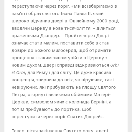
переступаючи через поріг. «Ми всі зберігаємо в
пам’яті образ святого Івана Павла ІІ, який
широко відчинив двері в Ювілейному 2000 році,
вводячи Церкву в нове тисячоліття, – ділиться
враженнями Дзандер. – Пройти через Двері
означає стати малим, поставити себе в стан
довіри до Божого милосердя, щоб отримати
прощення і таким чином увійти в Церкву з
новим духом. Двері справді відкриваються
Urbi
et Orbi
, для Риму і для світу. Це дуже красива
концепція, звернена до всіх, як віруючих, так і
невіруючих, які прибувають на площу Святого
Петра, огорнуті великими обіймами Матері-
Церкви, символом яких є колонада Берніні, а
потім прибувають до портика, щоб
переступити через поріг Святих Дверей».
Тепер, після закінчення Святого року, двері