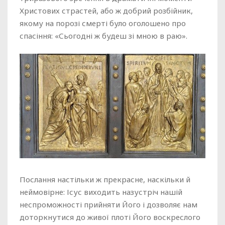
Христових страстей, або ж добрий розбійник,
якому на порозі смерті було оголошено про
спасіння: «Сьогодні ж будеш зі мною в раю».
Послання настільки ж прекрасне, наскільки й
неймовірне: Ісус виходить назустріч нашій
неспроможності прийняти Його і дозволяє нам
доторкнутися до живої плоті Його воскреслого