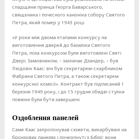
спадщини принца Георга Баварського,
священика і почесного каноніка собору Святого
Петра, який помер у 1943 році.
«У роки між двома етапами конкурсу на
виготовлення дверей до базиліки Святого
Петра, поза конкурсом були виготовлені Святі
Двері. Замовником, – зазначає Дзандер, – був
Людовік Каас: він був секретарем-скарбником
Фабрики Святого Петра, а також секретарем
конкурсної комісії». Контракт був підписаний 1
березня 1949 року, і до 15 грудня обидві стулки
повинні були бути завершені.
Оздоблення панелей
Саме Каас запропонував сюжети, викарбувані на
бронзових панелях і почерпнуті з Біблії: вони