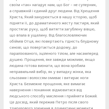
своїм «так» нагадує нам, що Бог – не суперник,
а справжній і єдиний друг людини. Від Хрещення
Христа, Який занурюється в нашу історію, щоб
підняти її, до драматичного жесту пастиря, який
простягає руку, щоб витягти загублену вівцю,
що впала в ущелину. Від благословляючих
обіймів Отця, які повертають гідність блудному
синові, що повертається додому, до
паралізованого, зціленого тілом, але насамперед
душею. Прощення, яке завжди можливе, якщо
людина готова визнати, що вона зробила
неправильний вибір, як у випадку жінки, яка
сльозами і волоссям омиває і витирає ноги
Христа. Безмежне прощення, яке вимагає
навернення і покаяння: відмовитися від
людського способу мислення і прийняти Божий.
Це досвід, який пережив Петро після свого
триразового зречення в драматичні моменти