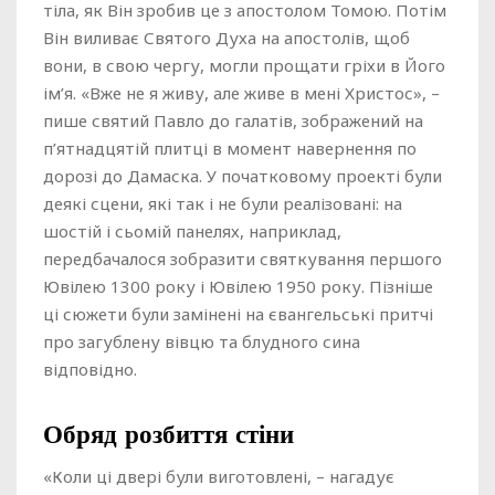
тіла, як Він зробив це з апостолом Томою. Потім
Він виливає Святого Духа на апостолів, щоб
вони, в свою чергу, могли прощати гріхи в Його
ім’я. «Вже не я живу, але живе в мені Христос», –
пише святий Павло до галатів, зображений на
п’ятнадцятій плитці в момент навернення по
дорозі до Дамаска. У початковому проекті були
деякі сцени, які так і не були реалізовані: на
шостій і сьомій панелях, наприклад,
передбачалося зобразити святкування першого
Ювілею 1300 року і Ювілею 1950 року. Пізніше
ці сюжети були замінені на євангельські притчі
про загублену вівцю та блудного сина
відповідно.
Обряд розбиття стіни
«Коли ці двері були виготовлені, – нагадує