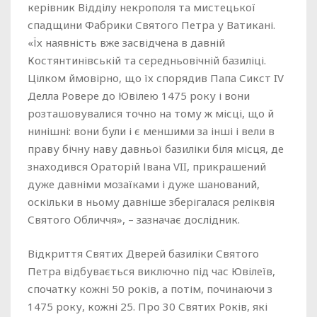
керівник Відділу некрополя та мистецької
спадщини Фабрики Святого Петра у Ватикані.
«Їх наявність вже засвідчена в давній
Костянтинівській та середньовічній базиліці.
Цілком ймовірно, що їх спорядив Папа Сикст IV
Делла Ровере до Ювілею 1475 року і вони
розташовувалися точно на тому ж місці, що й
нинішні: вони були і є меншими за інші і вели в
праву бічну наву давньої базиліки біля місця, де
знаходився Ораторій Івана VII, прикрашений
дуже давніми мозаїками і дуже шанований,
оскільки в ньому давніше зберігалася реліквія
Святого Обличчя», – зазначає дослідник.
Відкриття Святих Дверей базиліки Святого
Петра відбувається виключно під час Ювілеїв,
спочатку кожні 50 років, а потім, починаючи з
1475 року, кожні 25. Про 30 Святих Років, які