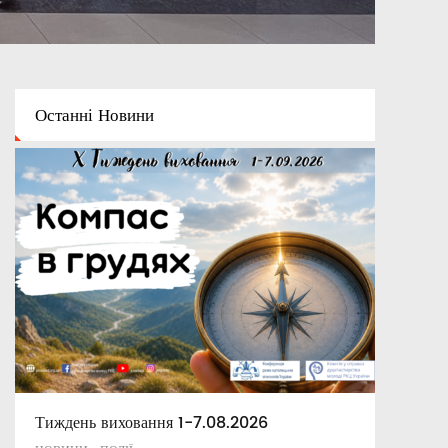
Останні
Новини
Тиждень виховання 1-7.08.2026
Освітній капелан
Апостольські повчання