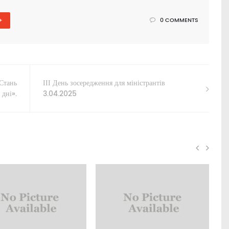
+
0 COMMENTS
«Стань
ІІІ День зосередження для міністрантів
 дні».
3.04.2025