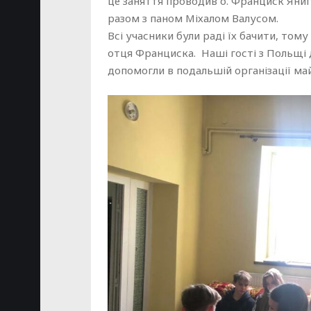
це заняття проводив о. Франциск Янига 
разом з паном Міхалом Валусом.
Всі учасники були раді їх бачити, тому
отця Франциска. Наші гості з Польщі 
допомогли в подальшій організації май