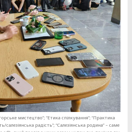
торське мистецтво”; “Етика спілкування”; “Практика
сть/салезіянська радість”; “Салезіянська родина” – саме