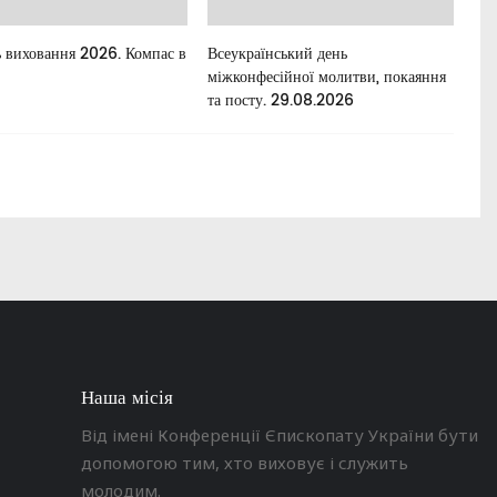
 виховання 2026. Компас в
Всеукраїнський день
Для
міжконфесійної молитви, покаяння
та посту. 29.08.2026
Наша місія
Від імені Конференції Єпископату України бути
допомогою тим, хто виховує і служить
молодим.