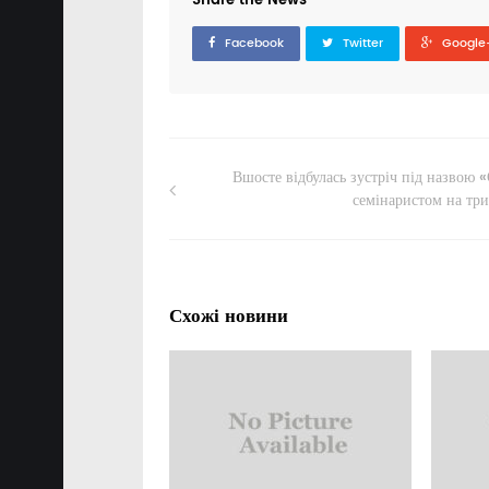
Share the News
Facebook
Twitter
Google
Вшосте відбулась зустріч під назвою 
семінаристом на три
Схожі новини