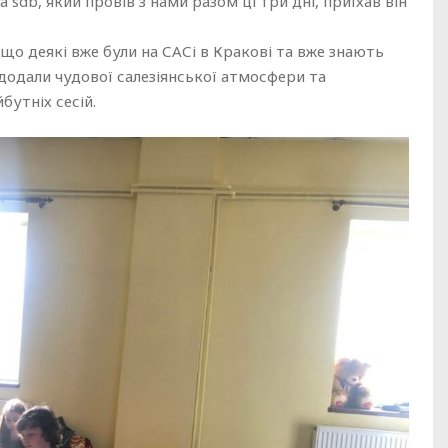
sdb, який провів з нами разом ці три дні, приїхав він
 що деякі вже були на САСі в Кракові та вже знають
додали чудової салезіянської атмосфери та
бутніх сесій.