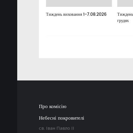
елан
Тиждень виховання 1-7.08.2026
Тиждень
грудях
Про комісію
Небесні покровителі
св. Іван Павло ІІ