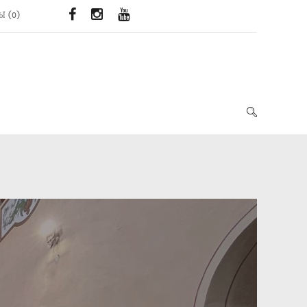
ЬЇ
(
0
)