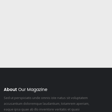
 батьків
Освітній капелан
About
Our Magazine
Sed ut perspiciatis unde omnis iste natus sit voluptatem
accusantium doloremque laudantium, totamrem aperiam,
eaque ipsa quae ab illo inventore veritatis et quasi