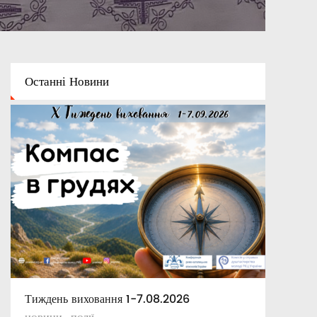
Останні
Новини
Тиждень виховання 1-7.08.2026
Освітній капелан
Апостольські повчання