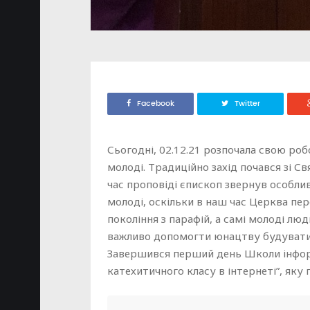
Facebook
Twitter
Сьогодні, 02.12.21 розпочала свою ро
молоді. Традиційно захід почався зі Св
час проповіді єпископ звернув особли
молоді, оскільки в наш час Церква пе
покоління з парафій, а самі молоді лю
важливо допомогти юнацтву будувати 
Завершився перший день Школи інфо
катехитичного класу в інтернеті”, яку