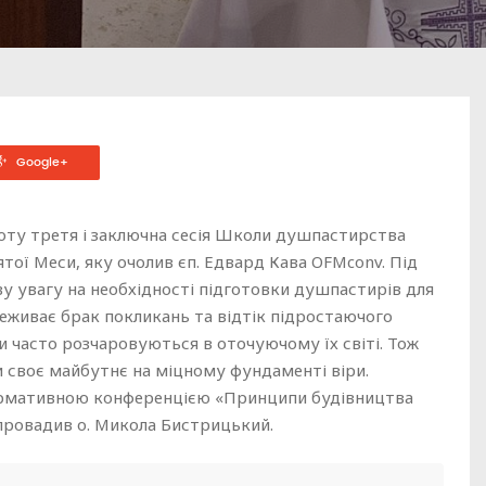
Google+
боту третя і заключна сесія Школи душпастирства
ятої Меси, яку очолив єп. Едвард Кава OFMconv. Під
ву увагу на необхідності підготовки душпастирів для
реживає брак покликань та відтік підростаючого
ди часто розчаровуються в оточуючому їх світі. Тож
своє майбутнє на міцному фундаменті віри.
рмативною конференцією «Принципи будівництва
 провадив о. Микола Бистрицький.