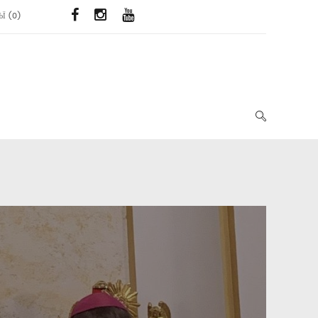
ЬЇ
(
0
)