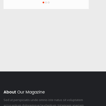
 батьків
Освітній капелан
About
Our Magazine
Sed ut perspiciatis unde omnis iste natus sit voluptatem
accusantium doloremque laudantium, totamrem aperiam,