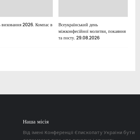
 виховання 2026. Компас в
Всеукраїнський день
Для
міжконфесійної молитви, покаяння
та посту. 29.08.2026
Наша місія
Від імені Конференції Єпископату України бути
допомогою тим, хто виховує і служить