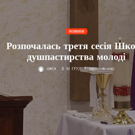
НОВИНИ
Розпочалась третя сесія Шк
душпастирства молоді
ADMIN
03 ГРУДНЯ, 2021
1162