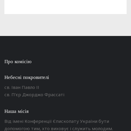
Про комісію
Небесні покровителі
св. Іван Павло ІІ
св. П’єр Джорджо Фрассаті
Наша місія
Від імені Конференції Єпископату України бути
допомогою тим, хто виховує і служить молодим.