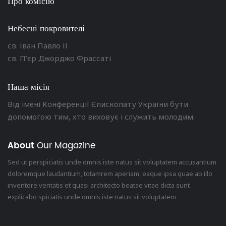
Про комісію
Небесні покровителі
св. Іван Павло ІІ
св. П’єр Джорджо Фрассаті
Наша місія
Від імені Конференції Єпископату України бути
допомогою тим, хто виховує і служить молодим.
About
Our Magazine
Sed ut perspiciatis unde omnis iste natus sit voluptatem accusantium
doloremque laudantium, totamrem aperiam, eaque ipsa quae ab illo
inventore veritatis et quasi architecto beatae vitae dicta sunt
explicabo spiciatis unde omnis iste natus sit voluptatem