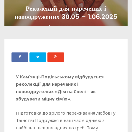
Реколекції для наречених і
новоодружених 30.05 – 1.06.2025
ADMIN
12 ТРАВНЯ, 2025
985
У Кам’янці-Подільському відбудуться
реколекції для наречених і
новоодружених «Дім на Скелі – як
збудувати міцну сім’ю».
Підготовка до зрілого переживання любові у
Таїнстві Подружжя в наш час є однією з
найбільш невідкладних потреб. Тому