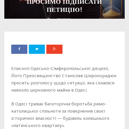
ПРОСИМО ПІДПИСАТИ
ПЕТИЦІЮ!
ADMIN
19 ТРАВНЯ, 2026
513
Єпископ Одесько-Сімферопольської дієцезії,
Його Преосвященство Станіслав Широкорадюк
просить розголосу щодо ситуації, яка склалася
навколо церковного майна в Одесі.
В Одесі триває багаторічна боротьба римо-
католицької спільноти за повернення своєї
історичної власності — будівель колишнього
«латинського кварталу».