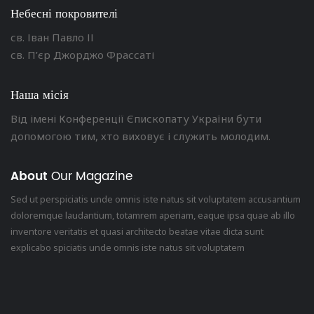
Небесні покровителі
св. Іван Павло ІІ
св. П’єр Джорджо Фрассаті
Наша місія
Від імені Конференції Єпископату України бути
допомогою тим, хто виховує і служить молодим.
About
Our Magazine
Sed ut perspiciatis unde omnis iste natus sit voluptatem accusantium
doloremque laudantium, totamrem aperiam, eaque ipsa quae ab illo
inventore veritatis et quasi architecto beatae vitae dicta sunt
explicabo spiciatis unde omnis iste natus sit voluptatem