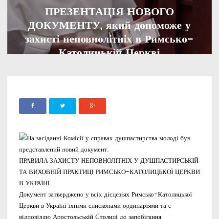
ПРЕЗЕНТАЦІЯ НОВОГО
ДОКУМЕНТУ, який допоможе у
захисті неповнолітніх в Римсько-
Католицькій Церкві
ADMIN
11 ЖОВТНЯ, 2020
774
На засіданні Комісії у справах душпастирства молоді був
представлений новий документ:
ПРАВИЛА ЗАХИСТУ НЕПОВНОЛІТНІХ У ДУШПАСТИРСЬКІЙ
ТА ВИХОВНІЙ ПРАКТИЦІ РИМСЬКО-КАТОЛИЦЬКОЇ ЦЕРКВИ
В УКРАЇНІ.
Документ затверджено у всіх дієцезіях Римсько-Католицької
Церкви в Україні їхніми єпископами ординаріями та є
відповіддю Апостольській Столиці до запобігання