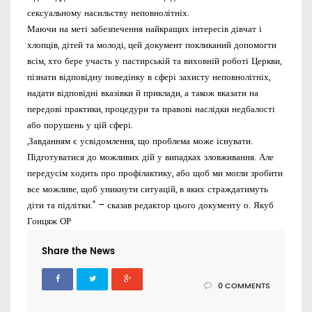
сексуальному насильству неповнолітніх.
Маючи на меті забезпечення найкращих інтересів дівчат і
хлопців, дітей та молоді, цей документ покликаний допомогти
всім, хто бере участь у пастирській та виховній роботі Церкви,
пізнати відповідну поведінку в сфері захисту неповнолітніх,
надати відповідні вказівки й приклади, а також вказати на
передові практики, процедури та правові наслідки недбалості
або порушень у цій сфері.
„Завданням є усвідомлення, що проблема може існувати.
Підготуватися до можливих дій у випадках зловживання. Але
передусім ходить про профілактику, або щоб ми могли зробити
все можливе, щоб уникнути ситуацій, в яких страждатимуть
діти та підлітки.” – сказав редактор цього документу о. Якуб
Гонцяж ОР
Share the News
0 COMMENTS