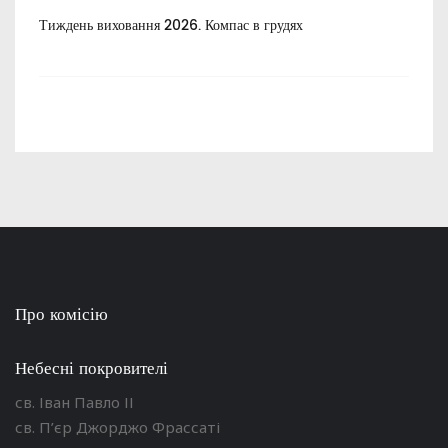
Тиждень виховання 2026. Компас в грудях
Все
пос
Про комісію
Небесні покровителі
св. Іван Павло ІІ
св. П’єр Джорджо Фрассаті