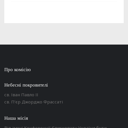
Про комісію
Небесні покровителі
св. Іван Павло ІІ
св. П’єр Джорджо Фрассаті
Наша місія
Від імені Конференції Єпископату України бути