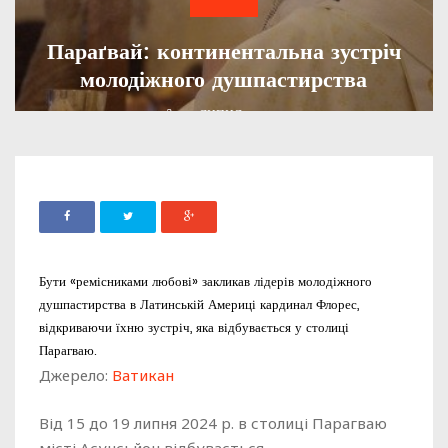
Параґвай: континентальна зустріч
молодіжного душпастирства
ADMIN
16 ЛИПНЯ, 2024
728
Бути «ремісниками любові» закликав лідерів молодіжного
душпастирства в Латинській Америці кардинал Флорес,
відкриваючи їхню зустріч, яка відбувається у столиці
Парагваю.
Джерело:
Ватикан
Від 15 до 19 липня 2024 р. в столиці Парагваю