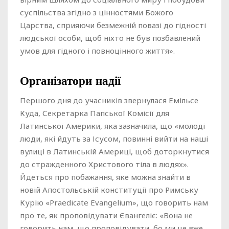
суспільства згідно з цінностями Божого
Царства, сприяючи безмежній повазі до гідності
людської особи, щоб ніхто не був позбавлений
умов для гідного і повноцінного життя».
Організатори надії
Першого дня до учасників звернулася Емільсе
Куда, Секретарка Папської Комісії для
Латинської Америки, яка зазначила, що «молоді
люди, які йдуть за Ісусом, повинні вийти на наші
вулиці в Латинській Америці, щоб доторкнутися
до стражденного Христового тіла в людях».
Йдеться про побажання, яке можна знайти в
новій Апостольській конституції про Римську
Курію «Praedicate Evangelium», що говорить нам
про те, як проповідувати Євангеліє: «Вона не
говорить нам, що проповідувати, бо ми це вже