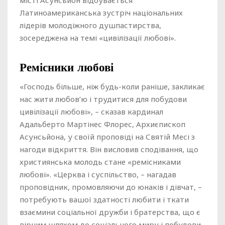
місті Асунсьйон відбувається
Латиноамериканська зустріч національних
лідерів молодіжного душпастирства,
зосереджена на темі «цивілізації любові».
Ремісники любові
«Господь більше, ніж будь-коли раніше, закликає
нас жити любов’ю і трудитися для побудови
цивілізації любові», – сказав кардинал
Адальберто Мартінес Флорес, Архиєпископ
Асунсьйона, у своїй проповіді на Святій Месі з
нагоди відкриття. Він висловив сподівання, що
християнська молодь стане «ремісниками
любові». «Церква і суспільство, – нагадав
проповідник, промовляючи до юнаків і дівчат, –
потребують вашої здатності любити і ткати
взаємини соціальної дружби і братерства, що є
вірним шляхом до соціального миру і побудови