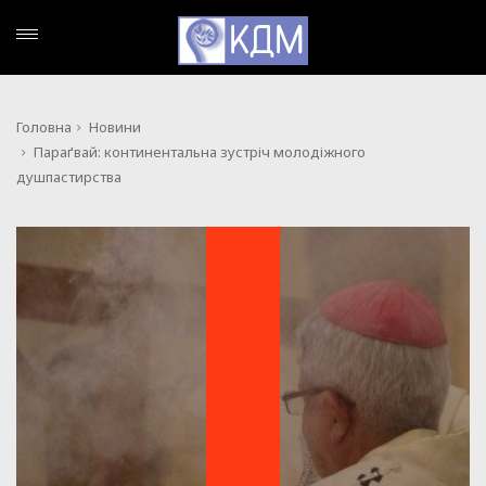
Головна
Новини
Параґвай: континентальна зустріч молодіжного
душпастирства
НОВИНИ