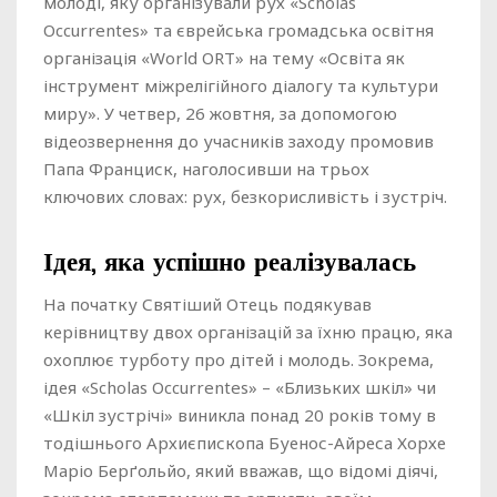
молоді, яку організували рух «Scholas
Occurrentes» та єврейська громадська освітня
організація «World ORT» на тему «Освіта як
інструмент міжрелігійного діалогу та культури
миру». У четвер, 26 жовтня, за допомогою
відеозвернення до учасників заходу промовив
Папа Франциск, наголосивши на трьох
ключових словах: рух, безкорисливість і зустріч.
Ідея, яка успішно реалізувалась
На початку Святіший Отець подякував
керівництву двох організацій за їхню працю, яка
охоплює турботу про дітей і молодь. Зокрема,
ідея «Scholas Occurrentes» – «Близьких шкіл» чи
«Шкіл зустрічі» виникла понад 20 років тому в
тодішнього Архиєпископа Буенос-Айреса Хорхе
Маріо Берґольйо, який вважав, що відомі діячі,