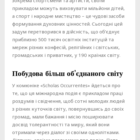
зокрема спортсмени та артисти, своїм
прикладом можуть виховувати мільйони дітей,
а спорт і народне мистецтво – це чудові засоби
формування духовних цінностей. Сьогодні цей
задум перетворився в дійсність, що об’єднує
приблизно 500 тисяч освітніх інституцій та
мереж різних конфесій, релігійних і світських,
громадських і приватних, у 190 країнах світу.
Побудова більш об’єднаного світу
У комюніке «Scholas Occurrentes» йдеться про
те, що ця міжнародна подія є прикладом праці
роздумів і свідчення, щоб сотні молодих людей
з різних куточків світу, повернувшись до своїх
громад, мали бажання і місію поширювати
досвід толерантності та миру, який вони
отримали через діалог зі своїми однолітками.