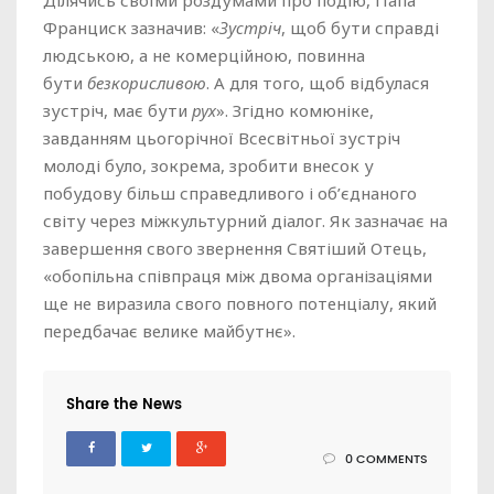
Ділячись своїми роздумами про подію, Папа
Франциск зазначив: «
Зустріч
, щоб бути справді
людською, а не комерційною, повинна
бути
безкорисливою
. А для того, щоб відбулася
зустріч, має бути
рух
». Згідно комюніке,
завданням цьогорічної Всесвітньої зустріч
молоді було, зокрема, зробити внесок у
побудову більш справедливого і об’єднаного
світу через міжкультурний діалог. Як зазначає на
завершення свого звернення Святіший Отець,
«обопільна співпраця між двома організаціями
ще не виразила свого повного потенціалу, який
передбачає велике майбутнє».
Share the News
0 COMMENTS