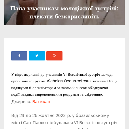
Папа учасникам молодіжної зустрічі:
плекати безкорисливіть
ADMIN
30 ЖОВТНЯ, 2023
1037
У відеозверненні до учасників VI Всесвітньої зустріч молоді,
організованої рухом «Scholas Occurrentes», Святіший Отець
подякував її організаторам за вагомий внесок об’єднуючої
події, завдяки запропонованим роздумам та свідченню.
Джерело:
Ватикан
Від 23 до 26 жовтня 2023 р. у бразильському
місті Сан-Паоло відбувалася VI Всесвітня зустріч