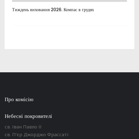
Тиждень виховання 2026. Компас в грудях
Все
пос
Про комісію
Небесні покровителі
св. Іван Павло ІІ
св. П’єр Джорджо Фрассаті