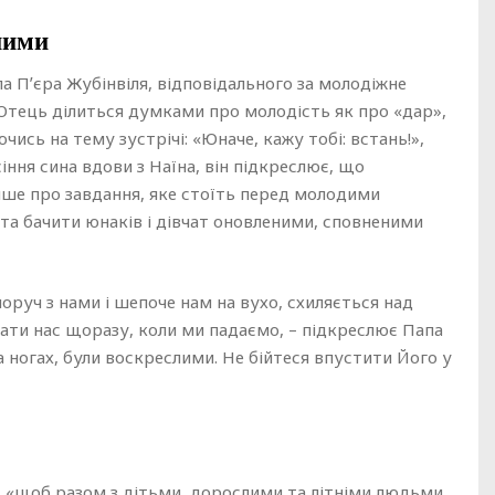
ними
па Пʼєра Жубінвіля, відповідального за молодіжне
Отець ділиться думками про молодість як про «дар»,
чись на тему зустрічі: «Юначе, кажу тобі: встань!»,
іння сина вдови з Наїна, він підкреслює, що
ише про завдання, яке стоїть перед молодими
ста бачити юнаків і дівчат оновленими, сповненими
оруч з нами і шепоче нам на вухо, схиляється над
мати нас щоразу, коли ми падаємо, – підкреслює Папа
а ногах, були воскреслими. Не бійтеся впустити Його у
 «щоб разом з дітьми, дорослими та літніми людьми,