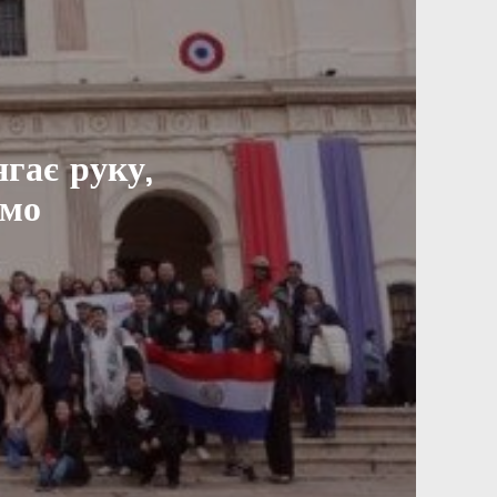
гає руку,
ємо