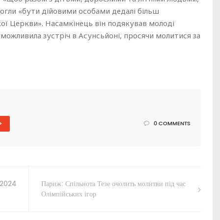
могли «бути дійовими особами дедалі більш
кої Церкви». Насамкінець він подякував молоді
можливила зустріч в Асунсьйоні, просячи молитися за
+
0 COMMENTS
8.2024
Париж: Спільнота Тезе очолить молитви під час
Олімпійських ігор