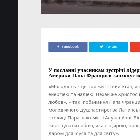
Facebook
Twitter
У посланні учасникам зустрічі ліде
Америки Папа Франциск заохочує їх 
«Молодість – це той життєвий етап, я
енергією та надією. Нехай же Христо
любов», – такі побажання Папа Францис
молодіжного душпастирства Латинсько
столиці Парагваю місті Асунсьйоні. Ві
жертвувати собою, яка є щирою, прав
даром для Ісуса та для світу».