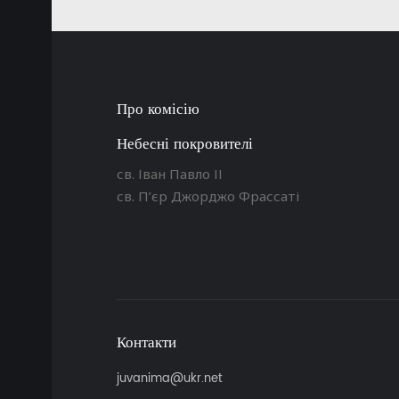
Про комісію
Небесні покровителі
св. Іван Павло ІІ
св. П’єр Джорджо Фрассаті
Контакти
juvanima@ukr.net