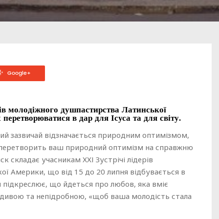
Google+
рів молодіжного душпастирства Латинської
перетворюватися в дар для Ісуса та для світу.
кий зазвичай відзначається природним оптимізмом,
с перетворить ваш природний оптимізм на справжню
к складає учасникам ХХІ Зустрічі лідерів
ї Америки, що від 15 до 20 липня відбувається в
н підкреслює, що йдеться про любов, яка вміє
дивою та непідробною, «щоб ваша молодість стала