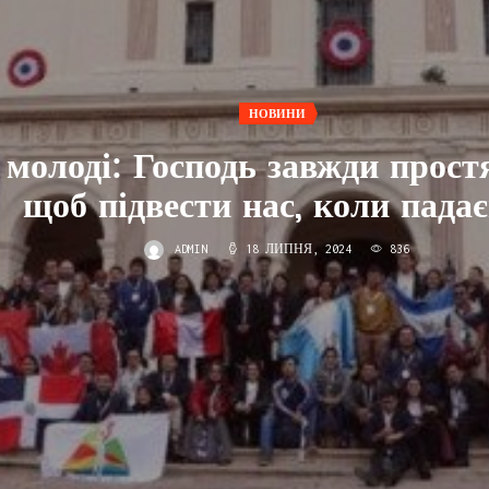
НОВИНИ
молоді: Господь завжди простя
щоб підвести нас, коли пада
ADMIN
18 ЛИПНЯ, 2024
836