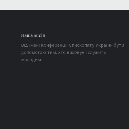
Наша місія
Від імені Конференції Єпископату України бути
допомогою тим, хто виховує і служить
молодим.