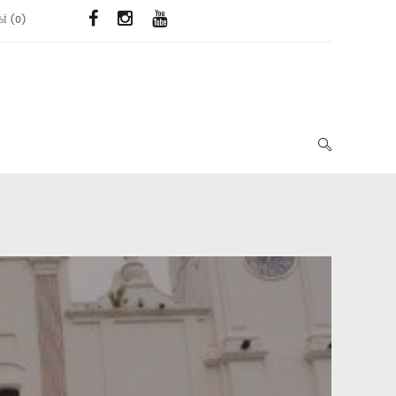
ЬЇ
(
0
)