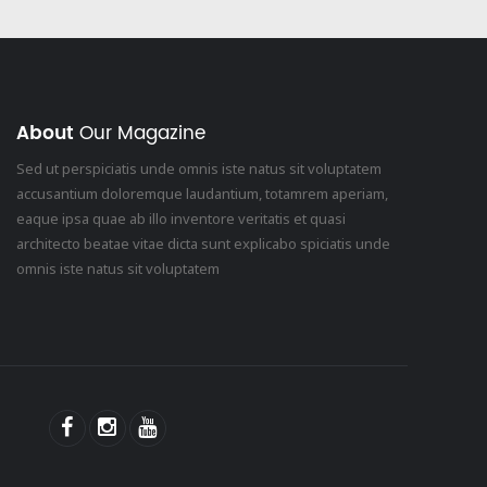
About
Our Magazine
Sed ut perspiciatis unde omnis iste natus sit voluptatem
accusantium doloremque laudantium, totamrem aperiam,
eaque ipsa quae ab illo inventore veritatis et quasi
architecto beatae vitae dicta sunt explicabo spiciatis unde
omnis iste natus sit voluptatem