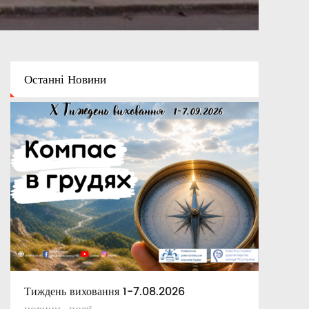
Останні
Новини
Тиждень виховання 1-7.08.2026
Освітній капелан
Апостольські повчання