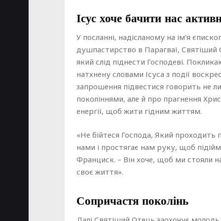
Ісус хоче бачити нас актив
У посланні, надісланому на ім’я єписко
душпастирство в Парагваї, Святіший 
який слід піднести Господеві. Покликаю
натхнену словами Ісуса з події воскрес
запрошення підвестися говорить не л
поколіннями, але й про прагнення Хри
енергії, щоб жити гідним життям.
«Не бійтеся Господа, Який проходить п
нами і простягає нам руку, щоб підій
Франциск. – Він хоче, щоб ми стояли н
своє життя».
Сопричастя поколінь
Далі Святіший Отець заохочує молодь,