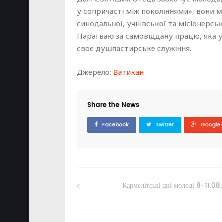
у сопричасті між поколіннями», вони 
синодальної, учнівської та місіонерсь
Парагваю за самовіддану працю, яка у
своє душпастирське служіння.
Джерело:
Ватикан
Share the News
Facebook
Twitter
Google
Кармелітські дні молоді 8-11.0