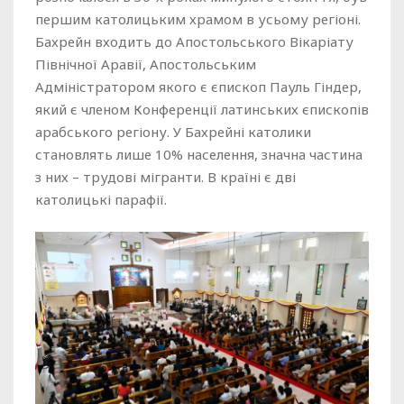
першим католицьким храмом в усьому регіоні.
Бахрейн входить до Апостольського Вікаріату
Північної Аравії, Апостольським
Адміністратором якого є єпископ Пауль Гіндер,
який є членом Конференції латинських єпископів
арабського регіону. У Бахрейні католики
становлять лише 10% населення, значна частина
з них – трудові мігранти. В країні є дві
католицькі парафії.