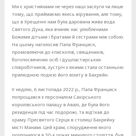
Ми є християнами не через наші заслуги чи лише
тому, що приймаємо якесь вірування, але тому,
що в Хрещенні нам була дарована жива вода
Святого Духа, яка вчиняє нас улюбленими
Божими дітьми і братами й сестрами між собою.
На цьому наголосив Папа Франциск,
промовляючи до єпископів, священиків,
богопосвячених осіб і душпастирських
співробітників, зустріч з якими стала останньою
прилюдною подією його візиту в Бахрейн.
У неділю, 6 листопада 2022 р., Папа Франциск
попрощався з персоналом Сахірського
королівського палацу в Авалі, де була його
резиденція під час подорожі, та від’їхав до
храму Пресвятого Серця в столиці Бахрейну
місті Манамі. Цей храм, спорудження якого
розпочалося в 30-х роках минулого століття, був