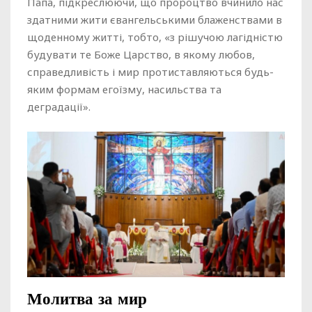
Папа, підкреслюючи, що пророцтво вчинило нас
здатними жити євангельськими блаженствами в
щоденному житті, тобто, «з рішучою лагідністю
будувати те Боже Царство, в якому любов,
справедливість і мир протиставляються будь-
яким формам егоїзму, насильства та
деградації».
Молитва за мир