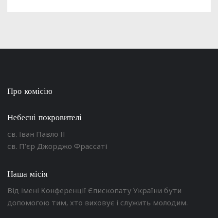
Про комісію
Небесні покровителі
св. Іван Павло ІІ
св. П’єр Джорджо Фрассаті
Наша місія
Від імені Конференції Єпископату України бути
допомогою тим, хто виховує і служить молодим.