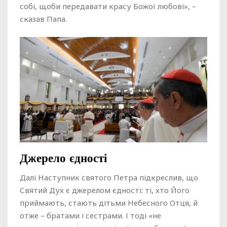
собі, щоби передавати красу Божої любові», –
сказав Папа.
Джерело єдності
Далі Наступник святого Петра підкреслив, що
Святий Дух є джерелом єдності: ті, хто Його
приймають, стають дітьми Небесного Отця, й
отже – братами і сестрами. І тоді «не