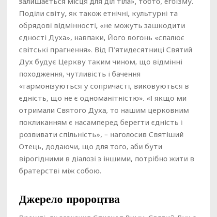
залишається місця для діл тіла», тобто, егоїзму.
Поділи світу, як також етнічні, культурні та
обрядові відмінності, «не можуть зашкодити
єдності Духа», навпаки, Його вогонь «спалює
світські прагнення». Від П’ятидесятниці Святий
Дух будує Церкву таким чином, що відмінні
походження, чутливість і бачення
«гармонізуються у сопричасті, виковуються в
єдність, що не є одноманітністю». «І якщо ми
отримали Святого Духа, то нашим церковним
покликанням є насамперед берегти єдність і
розвивати спільність», – наголосив Святіший
Отець, додаючи, що для того, аби бути
вірогідними в діалозі з іншими, потрібно жити в
братерстві між собою.
Джерело пророцтва