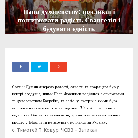
Папа духовенству: покликані
поширювати радість Євангелія і
будувати єдність
ADMIN
07 ЛИСТОПАДА, 2022
1025
Святий Дух як джерело радості, єдності та пророцтва був у
центрі роздумів, якими Папа Франциск поділився з єпископами
та духовенством Бахрейну та регіону, зустріч з якими була
останнім пунктом його чотириденної 39-ї Апостольської
подорожі. Він також закликав підтримати молитвами мирний
процес у Ефіопії та не забувати молитися за Україну.
о. Тимотей Т. Коцур, ЧСВВ – Ватикан