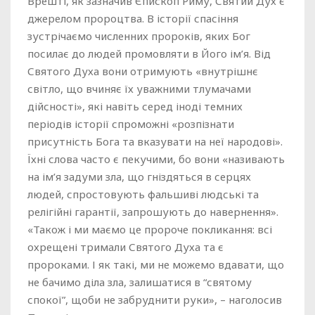
Врешті, як зазначив Єпископ Риму, Святий Дух є
джерелом пророцтва. В історії спасіння
зустрічаємо численних пророків, яких Бог
посилає до людей промовляти в Його ім’я. Від
Святого Духа вони отримують «внутрішнє
світло, що вчиняє їх уважними тлумачами
дійсності», які навіть серед іноді темних
періодів історії спроможні «розпізнати
присутність Бога та вказувати на неї народові».
Їхні слова часто є пекучими, бо вони «називають
на ім’я задуми зла, що гніздяться в серцях
людей, спростовують фальшиві людські та
релігійні гарантії, запрошують до навернення».
«Також і ми маємо це пророче покликання: всі
охрещені тримали Святого Духа та є
пророками. І як такі, ми не можемо вдавати, що
не бачимо діла зла, залишатися в “святому
спокої”, щоби не забруднити руки», – наголосив