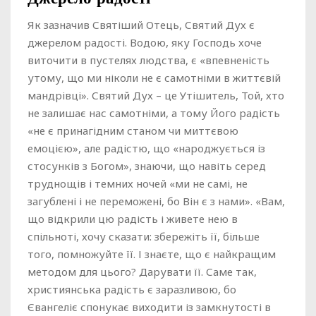
Як зазначив Святіший Отець, Святий Дух є
джерелом радості. Водою, яку Господь хоче
виточити в пустелях людства, є «впевненість
утому, що ми ніколи не є самотніми в життєвій
мандрівці». Святий Дух – це Утішитель, Той, хто
не залишає нас самотніми, а тому Його радість
«не є принагідним станом чи миттєвою
емоцією», але радістю, що «народжується із
стосунків з Богом», знаючи, що навіть серед
труднощів і темних ночей «ми не самі, не
загублені і не переможені, бо Він є з нами». «Вам,
що відкрили цю радість і живете нею в
спільноті, хочу сказати: збережіть її, більше
того, помножуйте її. І знаєте, що є найкращим
методом для цього? Дарувати її. Саме так,
християнська радість є заразливою, бо
Євангеліє спонукає виходити із замкнутості в