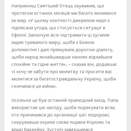
Наприкінці Святіший Отець зауважив, що
протягом останніх місяців ми багато молимося
за мир. «У цьому контексті джерелом надії є
підписана угода, що стосується ситуації в
Ефіопії. Заохочую всіх підтримати ці зусилля
задля тривалого миру, щоби з Божою
допомогою і далі прямували дорогою діалогу,
щоби народ якнайшвидше наново віднайшов
спокійне та гідне життя», – сказав він, додавши:
«І хочу не забути про молитву та просити вас
молитися за багатостраждальну Україну, щоби
скінчилася ця війна».
Оскільки це був останній прилюдний захід, Папа
використав цю нагоду, щоби подякувати всім,
хто причинився до організації цієї подорожі,
скерувавши окремі слова подяки Королю та
владі Бахрейну. Зустріч завершилася