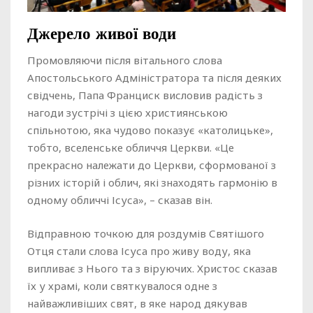
Джерело живої води
Промовляючи після вітального слова
Апостольського Адміністратора та після деяких
свідчень, Папа Франциск висловив радість з
нагоди зустрічі з цією християнською
спільнотою, яка чудово показує «католицьке»,
тобто, вселенське обличчя Церкви. «Це
прекрасно належати до Церкви, сформованої з
різних історій і облич, які знаходять гармонію в
одному обличчі Ісуса», – сказав він.
Відправною точкою для роздумів Святішого
Отця стали слова Ісуса про живу воду, яка
випливає з Нього та з віруючих. Христос сказав
їх у храмі, коли святкувалося одне з
найважливіших свят, в яке народ дякував