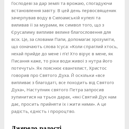
Господеві за дар землі та врожаю, спогадуючи
встановлення завіту. В цей день первосвященик
зачерпував воду в Силоамській купелі та
виливав її за мурами, як символ того, що з
Єрусалиму випливе велике благословення для
всіх. Це, за словами Папи, допомагає зрозуміти,
що означають слова Ісуса: «Коли спраглий хтось,
нехай прийде до мене і п’є! Хто вірує в мене, як
Писання каже, то ріки води живої з нутра його
потечуть!». Як пояснює євангелист, Христос
говорив про Святого Духа. Й оскільки «все
випливає з благодаті, все походить від Святого
Духа», Наступник святого Петра запросив
зупинитися на трьох дарах, «які Святий Дух нам
дає, просить прийняти їх і жити ними». А це
радість, єдність і пророцтво.
Джерело радості