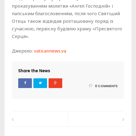
проказуванням молитви «Ангел Господній» і
папським благословенням, після чого Святіший
Отець також відвідав розташовану поряд із
сучасною, первісну будівлю храму «Пресвятого
Серця».
Джерело:
vaticannews.va
Share the News
0 COMMENTS