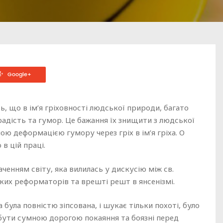
Google+
ь, що в ім’я гріховності людської природи, багато
радість та гумор. Це бажання їх знищити з людської
ю деформацією гумору через гріх в ім’я гріха. О
в цій праці.
аченням світу, яка вилилась у дискусію між св.
яких реформаторів та врешті решт в янсенізмі.
була повністю зіпсована, і шукає тільки похоті, було
ути сумною дорогою покаяння та боязні перед