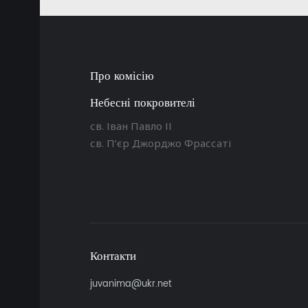
Про комісію
Небесні покровителі
св. Іван Павло ІІ
св. П’єр Джорджо Фрассаті
Контакти
juvanima@ukr.net