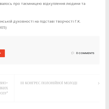
валось про таємницею відкуплення людини та
нській духовності на підставі творчості Г.К.
005)
+
0 COMMENTS
ВНО-
ІІІ КОНГРЕС ПОЛОНІЙНОЇ МОЛОДІ
ЯКИХ
ЮЗУ”