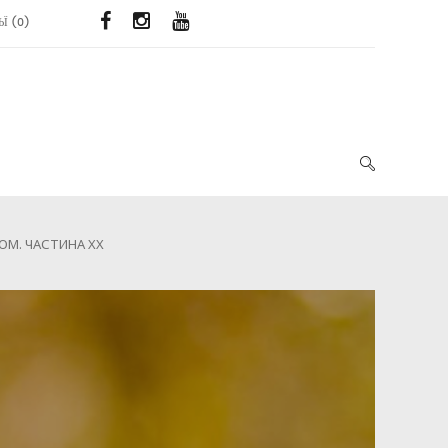
ЬЇ
(
0
)
ХОМ. ЧАСТИНА XX