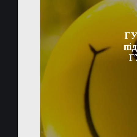
ГУ
пі
Г