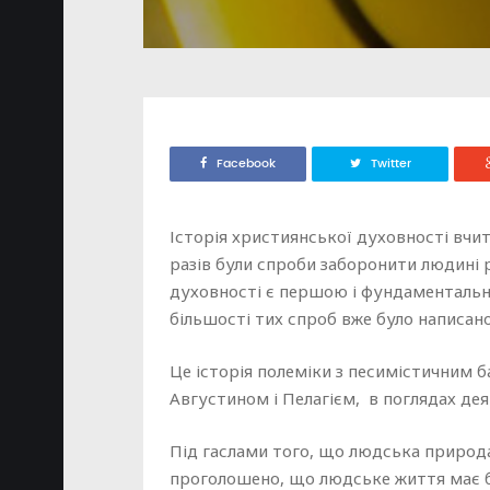
Facebook
Twitter
Історія християнської духовності вчит
разів були спроби заборонити людині 
духовності є першою і фундаментально
більшості тих спроб вже було написано 
Це історія полеміки з песимістичним б
Августином і Пелагієм, в поглядах де
Під гаслами того, що людська природа 
проголошено, що людське життя має б