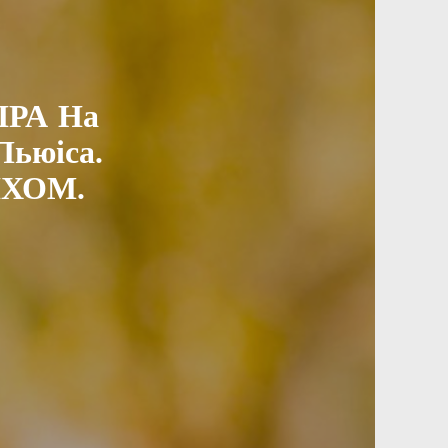
РА На
Льюіса.
ХОМ.