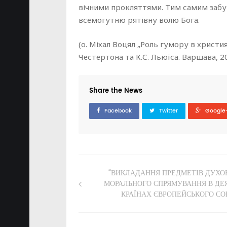
вічними прокляттями. Тим самим забу
всемогутню рятівну волю Бога.
(о. Mіхал Воцял „Роль гумору в христия
Честертона та К.С. Льюїса. Варшава, 2
Share the News
Facebook
Twitter
Google
“ВИКЛАДАННЯ ПРЕДМЕТІВ ДУХО
МОРАЛЬНОГО СПРЯМУВАННЯ В ДЕ
КРАЇНАХ ЄВРОПЕЙСЬКОГО СО