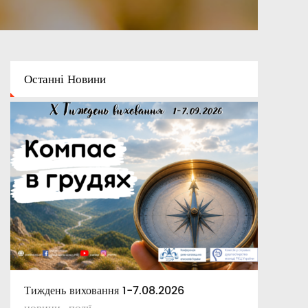
Останні
Новини
Тиждень виховання 1-7.08.2026
Освітній капелан
Апостольські повчання