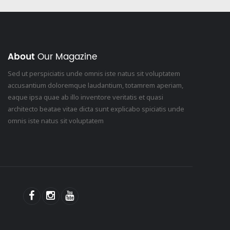
About
Our Magazine
Sed ut perspiciatis unde omnis iste natus sit voluptatem
accusantium doloremque laudantium, totamrem aperiam,
eaque ipsa quae ab illo inventore veritatis et quasi
architecto beatae vitae dicta sunt explicabo spiciatis unde
omnis iste natus sit voluptatem