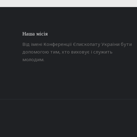
Наша місія
Від імені Конференції Єпископату України бути
допомогою тим, хто виховує і служить
молодим.