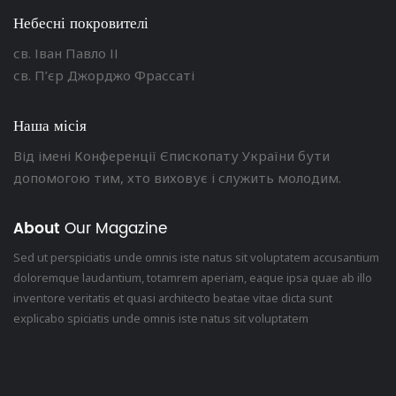
Небесні покровителі
св. Іван Павло ІІ
св. П’єр Джорджо Фрассаті
Наша місія
Від імені Конференції Єпископату України бути
допомогою тим, хто виховує і служить молодим.
About
Our Magazine
Sed ut perspiciatis unde omnis iste natus sit voluptatem accusantium
doloremque laudantium, totamrem aperiam, eaque ipsa quae ab illo
inventore veritatis et quasi architecto beatae vitae dicta sunt
explicabo spiciatis unde omnis iste natus sit voluptatem