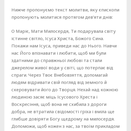
Нижче пропонуємо текст молитви, яку єпископи
пропонують молитися протягом дев’яти днів:
О Маріє, Мати Милосердя, Ти подарувала світу
істинне світло, Ісуса Христа, Божого Сина.
Покажи нам Ісуса, приведи нас до Нього. Навчи
нас Його впізнавати і любити, щоб ми були
здатними до справжньої любові та стали
джерелом живої води у світі, що потерпає від
спраги. Через Твоє Внебовзяття, допомагай
людям відривати свій погляд від земного й
скеровувати його до Творця. Нехай над кожною
людиною засяє міць Ісусового Хреста і
Воскресіння, щоб вона не схибила з дороги
добра, не втратила свідомості гріха і вміла ще
глибше довіряти Богу щедрому на милосердя.
Допоможи, щоб кожен з нас, за твоїм прикладом