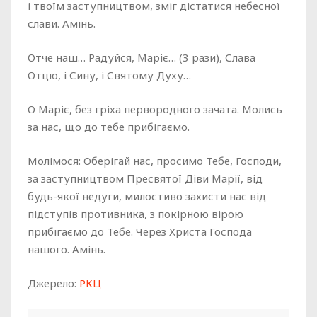
і твоїм заступництвом, зміг дістатися небесної
слави. Амінь.
Отче наш… Радуйся, Маріє… (3 рази), Слава
Отцю, і Сину, і Святому Духу…
О Маріє, без гріха первородного зачата. Молись
за нас, що до тебе прибігаємо.
Молімося: Оберігай нас, просимо Тебе, Господи,
за заступництвом Пресвятої Діви Марії, від
будь-якої недуги, милостиво захисти нас від
підступів противника, з покірною вірою
прибігаємо до Тебе. Через Христа Господа
нашого. Амінь.
Джерело:
РКЦ