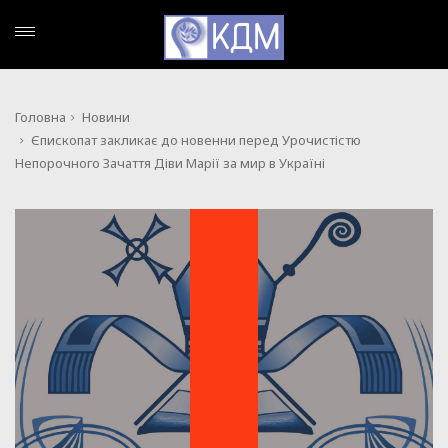
Головна
Новини
Єпископат закликає до новенни перед Урочистістю
Непорочного Зачаття Діви Марії за мир в Україні
НОВИНИ