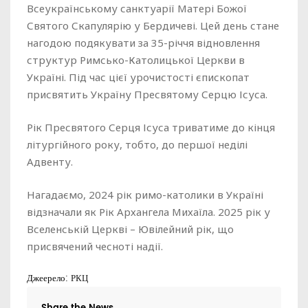
Всеукраїнському санктуарії Матері Божої
Святого Скапулярію у Бердичеві. Цей день стане
нагодою подякувати за 35-річчя відновлення
структур Римсько-Католицької Церкви в
Україні. Під час цієї урочистості єпископат
присвятить Україну Пресвятому Серцю Ісуса.
Рік Пресвятого Серця Ісуса триватиме до кінця
літургійного року, тобто, до першої неділі
Адвенту.
Нагадаємо, 2024 рік римо-католики в Україні
відзначали як Рік Архангела Михаїла. 2025 рік у
Вселенській Церкві – Ювілейний рік, що
присвячений чесноті надії.
Джеерело:
РКЦ