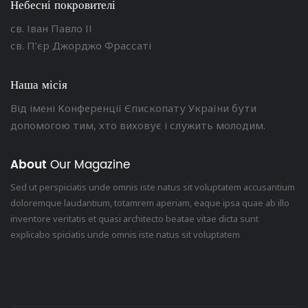
Небесні покровителі
св. Іван Павло ІІ
св. П’єр Джорджо Фрассаті
Наша місія
Від імені Конференції Єпископату України бути
допомогою тим, хто виховує і служить молодим.
About
Our Magazine
Sed ut perspiciatis unde omnis iste natus sit voluptatem accusantium
doloremque laudantium, totamrem aperiam, eaque ipsa quae ab illo
inventore veritatis et quasi architecto beatae vitae dicta sunt
explicabo spiciatis unde omnis iste natus sit voluptatem