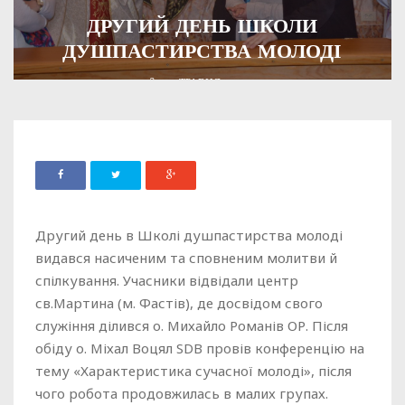
ДРУГИЙ ДЕНЬ ШКОЛИ
ДУШПАСТИРСТВА МОЛОДІ
ADMIN
21 ТРАВНЯ, 2021
726
Другий день в Школі душпастирства молоді
видався насиченим та сповненим молитви й
спілкування. Учасники відвідали центр
св.Мартина (м. Фастів), де досвідом свого
служіння ділився о. Михайло Романів ОР. Після
обіду о. Міхал Воцял SDB провів конференцію на
тему «Характеристика сучасної молоді», після
чого робота продовжилась в малих групах.