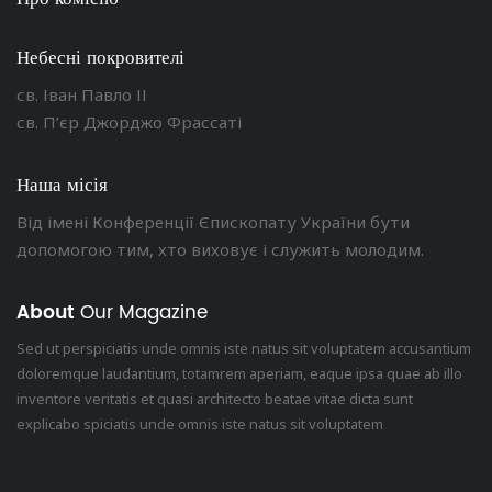
Небесні покровителі
св. Іван Павло ІІ
св. П’єр Джорджо Фрассаті
Наша місія
Від імені Конференції Єпископату України бути
допомогою тим, хто виховує і служить молодим.
About
Our Magazine
Sed ut perspiciatis unde omnis iste natus sit voluptatem accusantium
doloremque laudantium, totamrem aperiam, eaque ipsa quae ab illo
inventore veritatis et quasi architecto beatae vitae dicta sunt
explicabo spiciatis unde omnis iste natus sit voluptatem