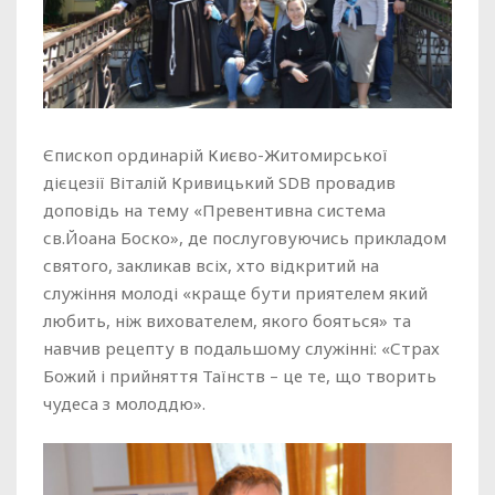
Єпископ ординарій Києво-Житомирської
дієцезії Віталій Кривицький SDB провадив
доповідь на тему «Превентивна система
св.Йоана Боско», де послуговуючись прикладом
святого, закликав всіх, хто відкритий на
служіння молоді «краще бути приятелем який
любить, ніж вихователем, якого бояться» та
навчив рецепту в подальшому служінні: «Страх
Божий і прийняття Таїнств – це те, що творить
чудеса з молоддю».