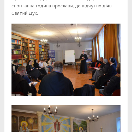
спонтанна година прослави, де відчутно діяв
Святий Дух.