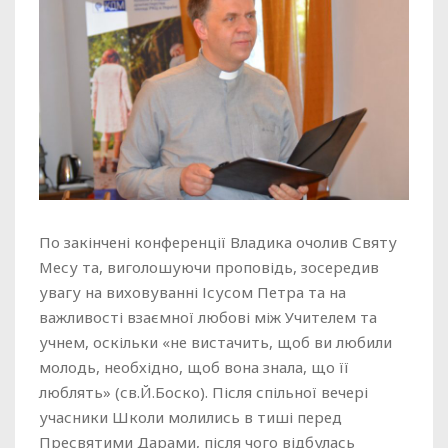
По закінчені конференції Владика очолив Святу
Месу та, виголошуючи проповідь, зосередив
увагу на виховуванні Ісусом Петра та на
важливості взаємної любові між Учителем та
учнем, оскільки «не вистачить, щоб ви любили
молодь, необхідно, щоб вона знала, що її
люблять» (св.Й.Боско). Після спільної вечері
учасники Школи молились в тиші перед
Пресвятими Дарами, після чого відбулась