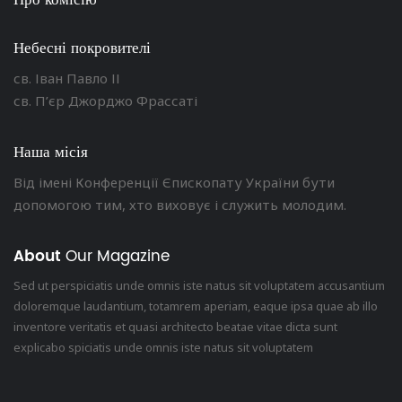
Про комісію
Небесні покровителі
св. Іван Павло ІІ
св. П’єр Джорджо Фрассаті
Наша місія
Від імені Конференції Єпископату України бути
допомогою тим, хто виховує і служить молодим.
About
Our Magazine
Sed ut perspiciatis unde omnis iste natus sit voluptatem accusantium
doloremque laudantium, totamrem aperiam, eaque ipsa quae ab illo
inventore veritatis et quasi architecto beatae vitae dicta sunt
explicabo spiciatis unde omnis iste natus sit voluptatem