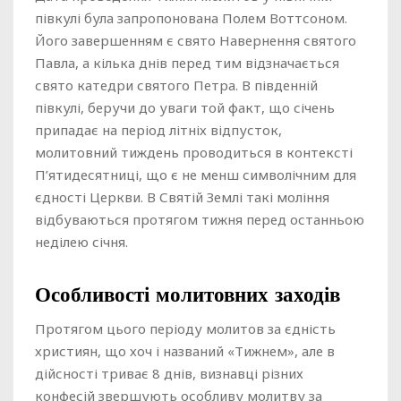
півкулі була запропонована Полем Воттсоном.
Його завершенням є свято Навернення святого
Павла, а кілька днів перед тим відзначається
свято катедри святого Петра. В південній
півкулі, беручи до уваги той факт, що січень
припадає на період літніх відпусток,
молитовний тиждень проводиться в контексті
П’ятидесятниці, що є не менш символічним для
єдності Церкви. В Святій Землі такі моління
відбуваються протягом тижня перед останньою
неділею січня.
Особливості молитовних заходів
Протягом цього періоду молитов за єдність
християн, що хоч і названий «Тижнем», але в
дійсності триває 8 днів, визнавці різних
конфесій звершують особливу молитву за