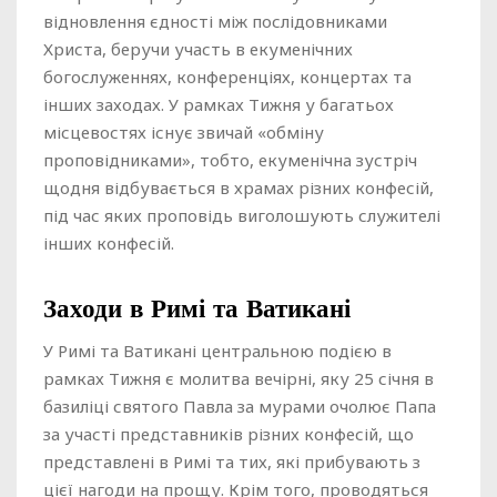
відновлення єдності між послідовниками
Христа, беручи участь в екуменічних
богослуженнях, конференціях, концертах та
інших заходах. У рамках Тижня у багатьох
місцевостях існує звичай «обміну
проповідниками», тобто, екуменічна зустріч
щодня відбувається в храмах різних конфесій,
під час яких проповідь виголошують служителі
інших конфесій.
Заходи в Римі та Ватикані
У Римі та Ватикані центральною подією в
рамках Тижня є молитва вечірні, яку 25 січня в
базиліці святого Павла за мурами очолює Папа
за участі представників різних конфесій, що
представлені в Римі та тих, які прибувають з
цієї нагоди на прощу. Крім того, проводяться