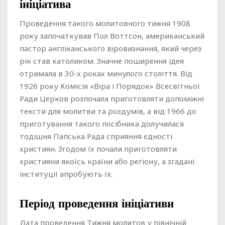
ініціатива
Проведення такого молитовного тижня 1908
року започаткував Пол Воттсон, американський
пастор англіканського віровизнання, який через
рік став католиком. Значне поширення ідея
отримала в 30-х роках минулого століття. Від
1926 року Комісія «Віра і Порядок» Всесвітньої
Ради Церков розпочала приготовляти допоміжні
тексти для молитви та роздумів, а від 1966 до
приготування такого посібника долучилася
тодішня Папська Рада сприяння єдності
християн. Згодом їх почали приготовляти
християни якоїсь країни або регіону, а згадані
інституції апробують їх.
Період проведення ініціативи
Дата проведення Тижня молитов у північній