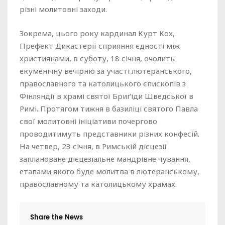
різні молитовні заходи.
Зокрема, цього року кардинал Курт Кох,
Префект Дикастерії сприяння єдності між
християнами, в суботу, 18 січня, очолить
екуменічну вечірню за участі лютеранського,
православного та католицького єпископів з
Фінляндії в храмі святої Бриґіди Шведської в
Римі. Протягом тижня в базиліці святого Павла
свої молитовні ініціативи почергово
проводитимуть представники різних конфесій.
На четвер, 23 січня, в Римській дієцезії
заплановане дієцезіальне мандрівне чування,
етапами якого буде молитва в лютеранському,
православному та католицькому храмах.
Share the News