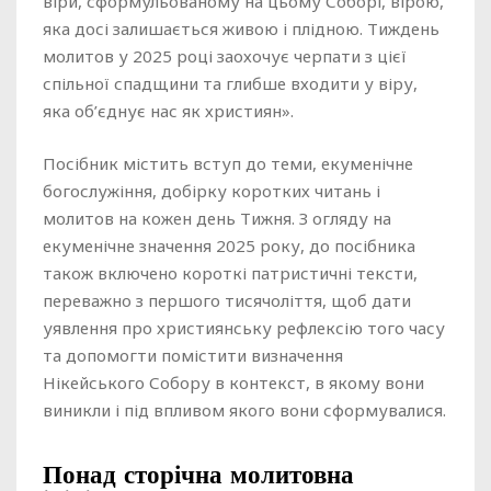
віри, сформульованому на цьому Соборі, вірою,
яка досі залишається живою і плідною. Тиждень
молитов у 2025 році заохочує черпати з цієї
спільної спадщини та глибше входити у віру,
яка об’єднує нас як християн».
Посібник містить вступ до теми, екуменічне
богослужіння, добірку коротких читань і
молитов на кожен день Тижня. З огляду на
екуменічне значення 2025 року, до посібника
також включено короткі патристичні тексти,
переважно з першого тисячоліття, щоб дати
уявлення про християнську рефлексію того часу
та допомогти помістити визначення
Нікейського Собору в контекст, в якому вони
виникли і під впливом якого вони сформувалися.
Понад сторічна молитовна