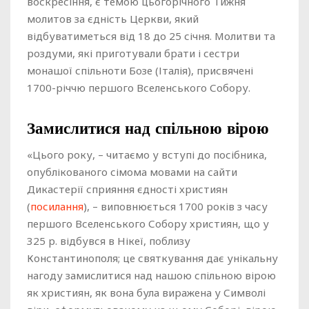
воскресіння, є темою цьогорічного Тижня
молитов за єдність Церкви, який
відбуватиметься від 18 до 25 січня. Молитви та
роздуми, які приготували брати і сестри
монашої спільноти Бозе (Італія), присвячені
1700-річчю першого Вселенського Собору.
Замислитися над спільною вірою
«Цього року, – читаємо у вступі до посібника,
опублікованого сімома мовами на сайти
Дикастерії сприяння єдності християн
(
посилання
), – виповнюється 1700 років з часу
першого Вселенського Собору християн, що у
325 р. відбувся в Нікеї, поблизу
Константинополя; це святкування дає унікальну
нагоду замислитися над нашою спільною вірою
як християн, як вона була виражена у Символі