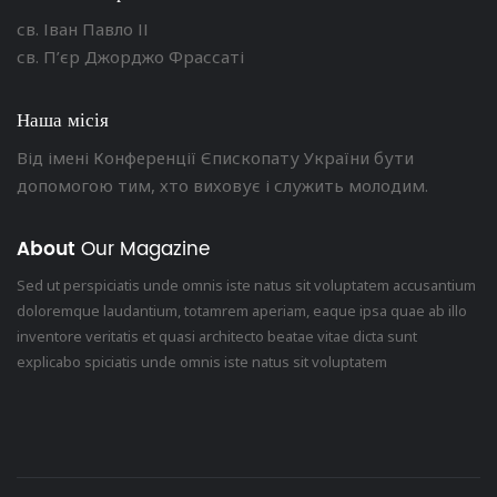
св. Іван Павло ІІ
св. П’єр Джорджо Фрассаті
Наша місія
Від імені Конференції Єпископату України бути
допомогою тим, хто виховує і служить молодим.
About
Our Magazine
Sed ut perspiciatis unde omnis iste natus sit voluptatem accusantium
doloremque laudantium, totamrem aperiam, eaque ipsa quae ab illo
inventore veritatis et quasi architecto beatae vitae dicta sunt
explicabo spiciatis unde omnis iste natus sit voluptatem