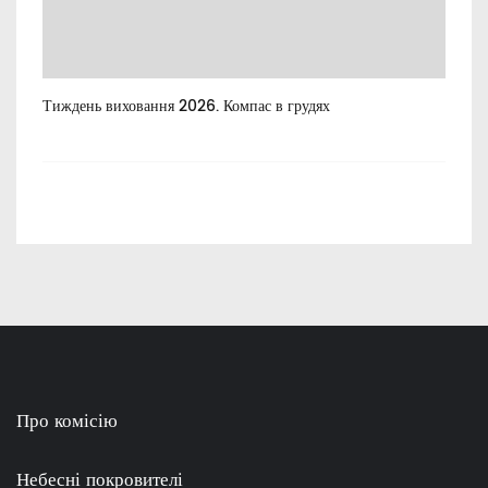
Тиждень виховання 2026. Компас в грудях
Все
пос
Про комісію
Небесні покровителі