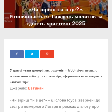
«Чи віриш ти в це?».
Розпочинається Тиждень молитов за
єдність християн 2025
ADMIN
18 СІЧНЯ, 2025
993
У центрі уваги цьогорічних роздумів – 1700-річчя першого
вселенського собору та спільна віра, сформована на викладена в
Символі віри.
Джерело:
Ватикан
«Чи віриш ти в це?» – ці слова Ісуса, звернені до
сестри померлого Лазаря в рамках діалогу про