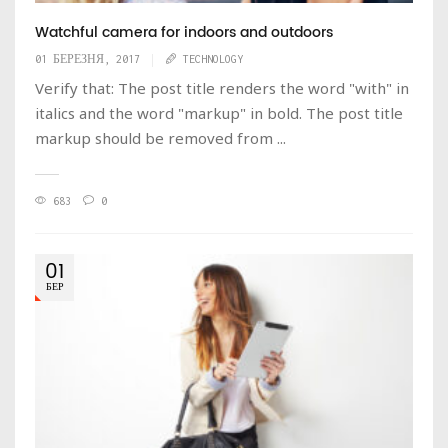
Watchful camera for indoors and outdoors
01 БЕРЕЗНЯ, 2017
TECHNOLOGY
Verify that: The post title renders the word "with" in
italics and the word "markup" in bold. The post title
markup should be removed from ...
683
0
01
БЕР