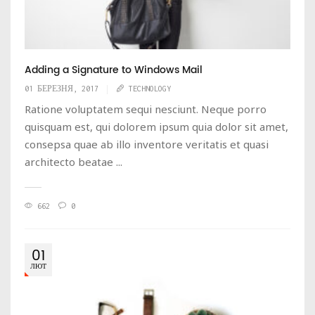
Adding a Signature to Windows Mail
01 БЕРЕЗНЯ, 2017
TECHNOLOGY
Ratione voluptatem sequi nesciunt. Neque porro
quisquam est, qui dolorem ipsum quia dolor sit amet,
consepsa quae ab illo inventore veritatis et quasi
architecto beatae ...
662
0
01
ЛЮТ