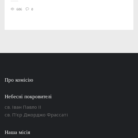
606
0
Про комісію
Небесні покровителі
св. Іван Павло ІІ
св. П’єр Джорджо Фрассаті
Наша місія