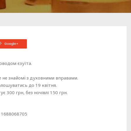
Google+
оводом єзуїта.
ще не знайомі з духовними вправами.
олошуватись до 19 квітня.
 300 грн, без ночівлі 150 грн.
411688068705