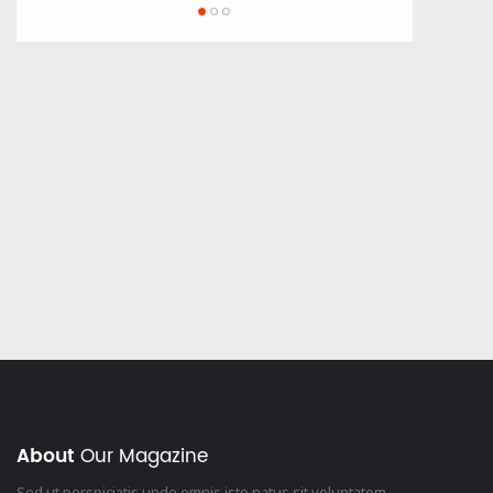
 батьків
Освітній капелан
About
Our Magazine
Sed ut perspiciatis unde omnis iste natus sit voluptatem