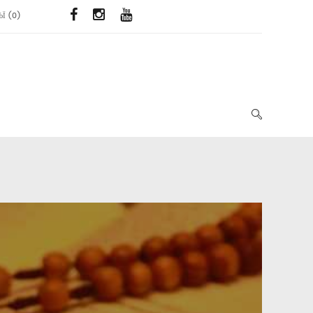
ЬЇ
(
0
)