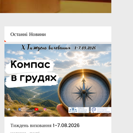
Останні
Новини
Тиждень виховання 1-7.08.2026
Освітній капелан
Апостольські повчання