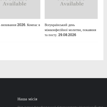
 виховання 2026. Компас в
Всеукраїнський день
Для
міжконфесійної молитви, покаяння
та посту. 29.08.2026
Наша місія
Від імені Конференції Єпископату України бути