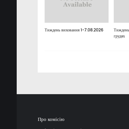
елан
Тиждень виховання 1-7.08.2026
Тиждень
грудях
Про комісію