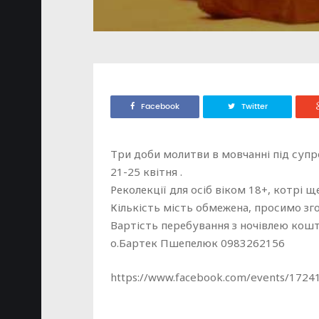
Facebook
Twitter
Три доби молитви в мовчанні під супр
21-25 квітня .
Реколекції для осіб віком 18+, котрі 
Кількість мість обмежена, просимо зг
Вартість перебування з ночівлею коштує
о.Бартек Пшепелюк 0983262156
https://www.facebook.com/events/172