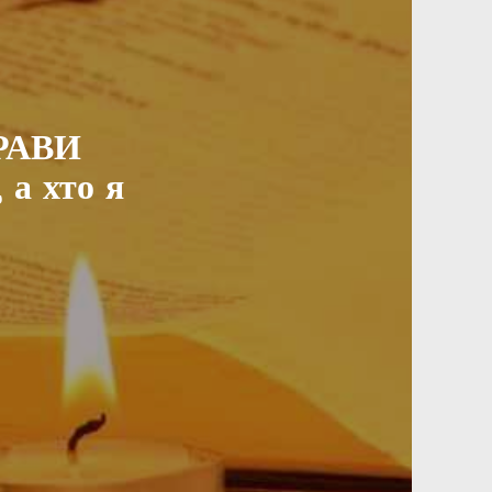
РАВИ
 а хто я