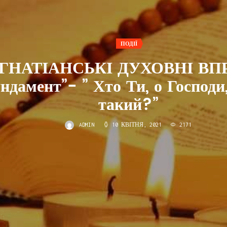
ПОДІЇ
ІГНАТІАНСЬКІ ДУХОВНІ ВП
ндамент”- ” Хто Ти, о Господи,
такий?”
ADMIN
10 КВІТНЯ, 2021
2171