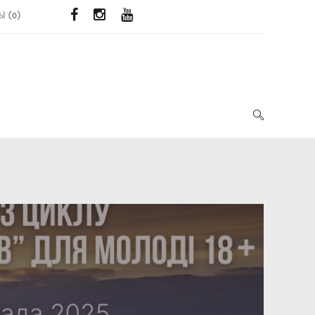
ЬЇ
(
0
)