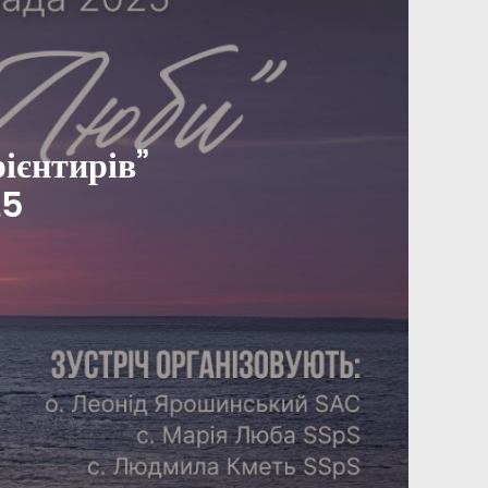
рієнтирів”
25