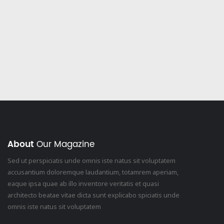
About
Our Magazine
Sed ut perspiciatis unde omnis iste natus sit voluptatem
accusantium doloremque laudantium, totamrem aperiam,
eaque ipsa quae ab illo inventore veritatis et quasi
architecto beatae vitae dicta sunt explicabo spiciatis unde
omnis iste natus sit voluptatem