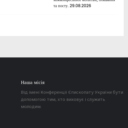
та посту. 29.08.2026
Наша місія
Від імені Конференції Єпископату України бути
допомогою тим, хто виховує і служить
молодим.