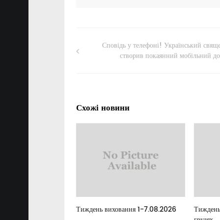
Сповідь у телефоні! Український свящ
створив покаянний мобільний до
Схожі новини
елан
Тиждень виховання 1-7.08.2026
Тиждень
грудях