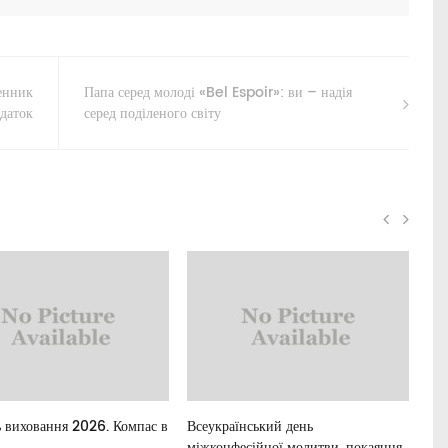
енник
Папа серед молоді «Bel Espoir»: ви – надія
даток
серед поділеного світу
 виховання 2026. Компас в
Всеукраїнський день
Для
міжконфесійної молитви, покаяння