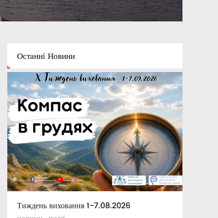
Останні
Новини
Тиждень виховання 1-7.08.2026
Освітній капелан
Апостольські повчання