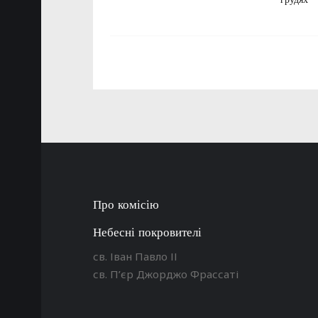
Про комісію
Небесні покровителі
св. Іван Павло ІІ
св. П’єр Джорджо Фрассаті