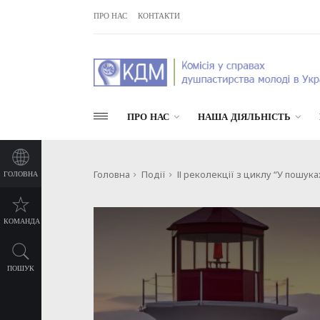
ПРО НАС
КОНТАКТИ
ПРО НАС
НАША ДІЯЛЬНІСТЬ
Головна
Події
ІІ реколекції з циклу “У пошука
ГОЛОВНА
КОМАНДА
ПОШУК