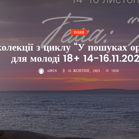
ПОДІЇ
колекції з циклу “У пошуках о
для молоді 18+ 14-16.11.20
ADMIN
16 ЖОВТНЯ, 2025
1030