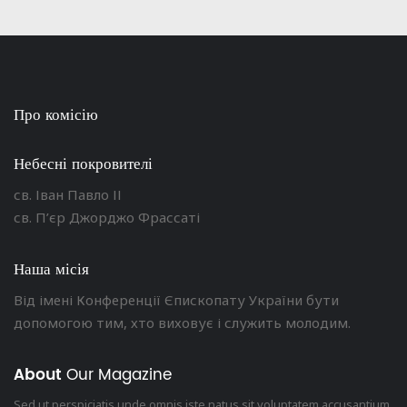
Про комісію
Небесні покровителі
св. Іван Павло ІІ
св. П’єр Джорджо Фрассаті
Наша місія
Від імені Конференції Єпископату України бути
допомогою тим, хто виховує і служить молодим.
About
Our Magazine
Sed ut perspiciatis unde omnis iste natus sit voluptatem accusantium