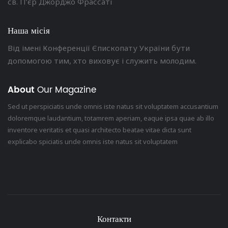
св. П’єр Джорджо Фрассаті
Наша місія
Від імені Конференції Єпископату України бути
допомогою тим, хто виховує і служить молодим.
About
Our Magazine
Sed ut perspiciatis unde omnis iste natus sit voluptatem accusantium
doloremque laudantium, totamrem aperiam, eaque ipsa quae ab illo
inventore veritatis et quasi architecto beatae vitae dicta sunt
explicabo spiciatis unde omnis iste natus sit voluptatem
Контакти