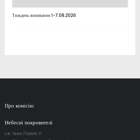
Тиждень виховання 1-7.08.2026
Тиж
Про комісію
Небесні покровителі
св. Іван Павло ІІ