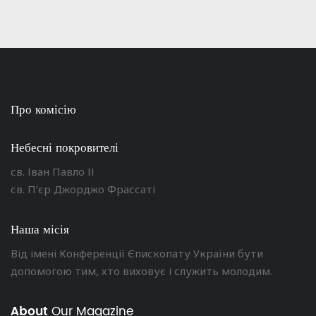
Про комісію
Небесні покровителі
св. Іван Павло ІІ
св. П’єр Джорджо Фрассаті
Наша місія
Від імені Конференції Єпископату України бути
допомогою тим, хто виховує і служить молодим.
About
Our Magazine