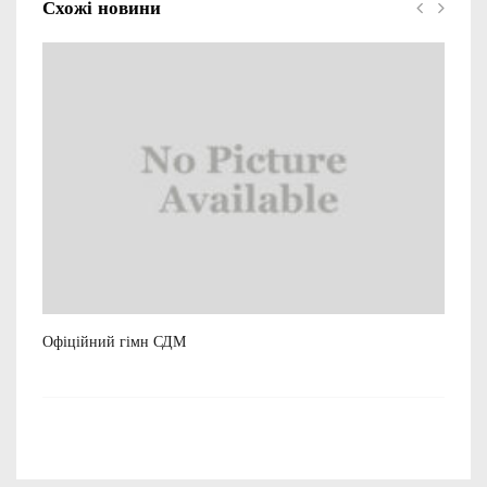
Схожі новини
Офіційний гімн СДМ
Рек
23