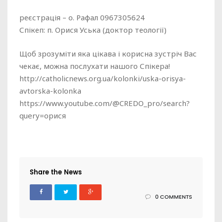
реєстрація – о. Рафал 0967305624
Спікеп: п. Орися Уська (доктор теології)
Щоб зрозуміти яка цікава і корисна зустріч Вас
чекає, можна послухати нашого Спікера!
http://catholicnews.org.ua/kolonki/uska-orisya-
avtorska-kolonka
https://www.youtube.com/@CREDO_pro/search?
query=орися
Share the News
0 COMMENTS