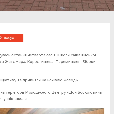
Google+
булась остання четверта сесія Школи салезіянської
ків з Житомира, Коростишева, Перемишлян, Бібрки,
ціативу та прийняли на ночівлю молодь.
 на території Молодіжного Центру «Дон Боско», який
я учнів школи.