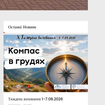
Останні
Новини
Тиждень виховання 1-7.08.2026
Освітній капелан
Апостольські повчання