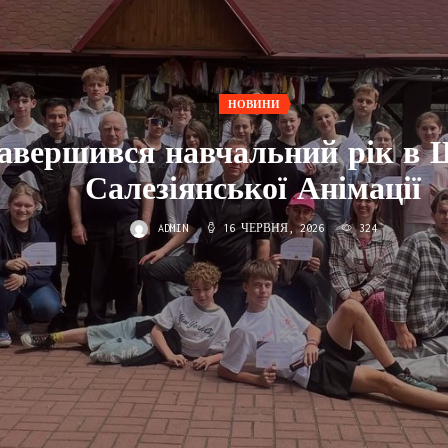
НОВИНИ
авершився навчальний рік в 
Салезіянської Анімації
ADMIN
16 ЧЕРВНЯ, 2026
324