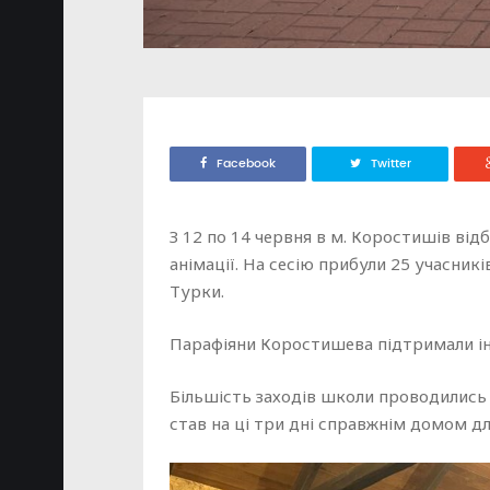
Facebook
Twitter
З 12 по 14 червня в м. Коростишів від
анімації. На сесію прибули 25 учасни
Турки.
Парафіяни Коростишева підтримали іні
Більшість заходів школи проводились
став на ці три дні справжнім домом дл