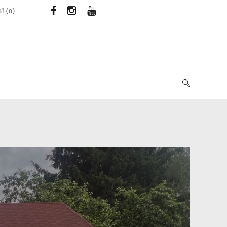
ЬЇ
(
0
)