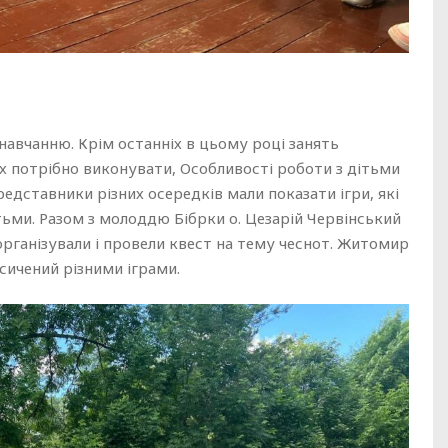
навчанню. Крім останніх в цьому році занять
х потрібно виконувати, Особливості роботи з дітьми
едставники різних осередків мали показати ігри, які
тьми. Разом з молоддю Бібрки о. Цезарій Червінський
організували і провели квест на тему чеснот. Житомир
асичений різними іграми.