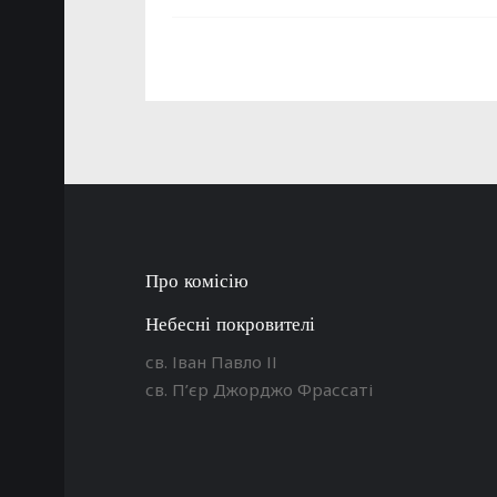
Про комісію
Небесні покровителі
св. Іван Павло ІІ
св. П’єр Джорджо Фрассаті