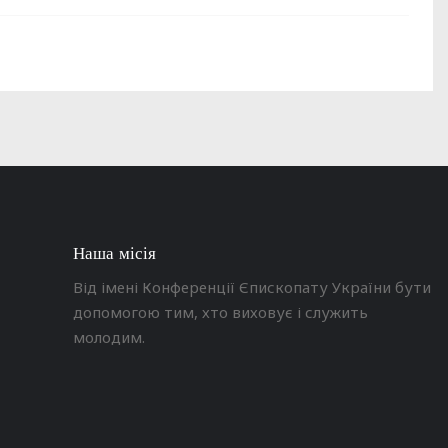
Наша місія
Від імені Конференції Єпископату України бути
допомогою тим, хто виховує і служить
молодим.