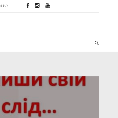
ЬЇ
(
0
)