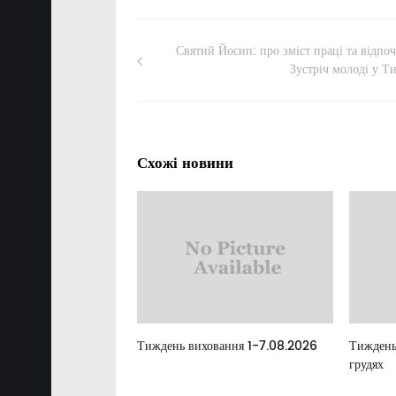
Святий Йосип: про зміст праці та відпо
Зустріч молоді у Т
Схожі новини
елан
Тиждень виховання 1-7.08.2026
Тиждень
грудях