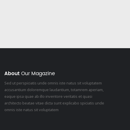
About
Our Magazine
Sed ut perspiciatis unde omnis iste natus sit voluptatem
accusantium doloremque laudantium, totamrem aperiam,
eaque ipsa quae ab illo inventore veritatis et quasi
architecto beatae vitae dicta sunt explicabo spiciatis unde
omnis iste natus sit voluptatem