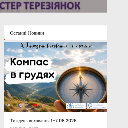
Останні
Новини
Тиждень виховання 1-7.08.2026
Освітній капелан
Апостольські повчання