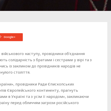
Google+
 військового наступу, провідники об’єднання
ь солідарність з братами і сестрами у вірі та з
ись із закликом до провідників народів не
нулого століття.
країни», провідники Ради Єпископських
опів Європейського континенту, прагнуть
ми в Україні та з усім її народом», закликаючи
аїну перед обличчям загрози російського