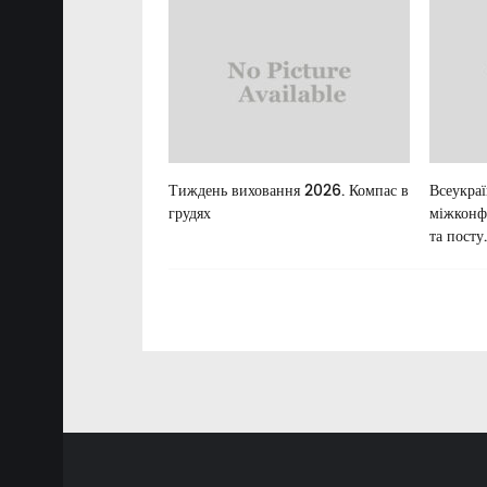
льні цінності в
Тиждень виховання 2026. Компас в
Всеукра
ній освіті України
грудях
міжконф
та посту