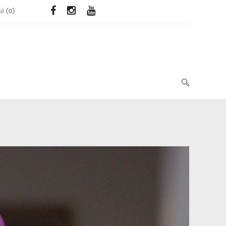
ЬЇ
(
0
)