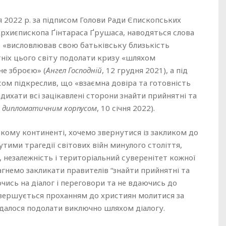
я 2022 р. за підписом Голови Ради Єпископських
рхиєпископа Ґінтараса Ґрушаса, наводяться слова
 «висловлював свою батьківську близькість
тніх цього світу подолати кризу «шляхом
не зброєю» (
Ангел Господній
, 12 грудня 2021), а під
сом підкреслив, що «взаємна довіра та готовність
адихати всі зацікавлені сторони знайти прийнятні та
з дипломатичним корпусом
, 10 січня 2022).
ькому континенті, хочемо звернутися із закликом до
утими трагедії світових війн минулого століття,
незалежність і територіальний суверенітет кожної
агнемо закликати правителів “знайти прийнятні та
ючись на діалог і переговори та не вдаючись до
завершується проханням до християн молитися за
далося подолати виключно шляхом діалогу.