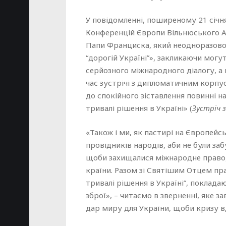
У повідомленні, поширеному 21 січн
Конференцій Європи Вільнюського А
Папи Франциска, який неодноразово
“дорогій Україні”», закликаючи могу
серйозного міжнародного діалогу, а 
час зустрічі з дипломатичним корпу
до спокійного зіставлення повинні н
тривалі рішення в Україні» (
Зустріч 
«Також і ми, як пастирі на Європейс
провідників народів, аби не були заб
щоби захищалися міжнародне право, 
країни. Разом зі Святішим Отцем пр
тривалі рішення в Україні”, поклада
зброї», – читаємо в зверненні, яке 
дар миру для України, щоби кризу в