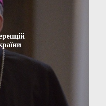
еренцій
країни