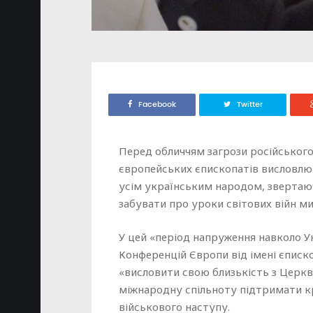
Facebook
Twitter
Перед обличчям загрози російського
європейських єпископатів висловлюют
усім українським народом, звертаюч
забувати про уроки світових війн ми
У цей «період напруження навколо У
Конференцій Європи від імені єписк
«висловити свою близькість з Церква
міжнародну спільноту підтримати кр
військового наступу.