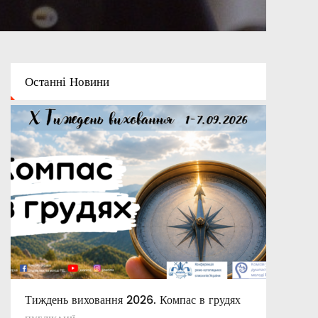
Останні
Новини
Тиждень виховання 2026. Компас в грудях
Духовно-моральні цінності в системі
Католицькі заклади освіти України XVII –
сучасній освіті України
XIX ст.