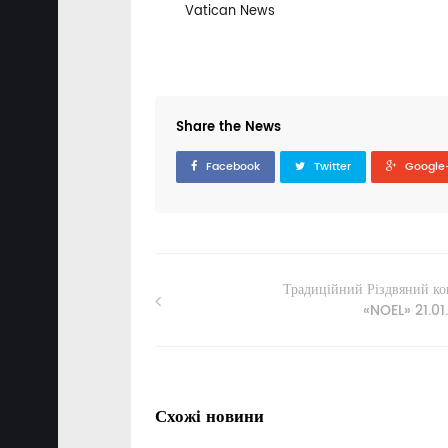
Vatican News
Share the News
Facebook
Twitter
Google
Традиційний Різдвяний ко
«NOEL» 21.01
Схожі новини