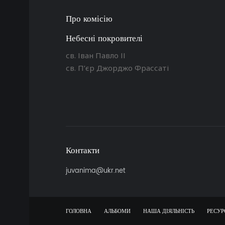
Про комісію
Небесні покровителі
св. Іван Павло ІІ
св. П’єр Джорджо Фрассаті
Контакти
juvanima@ukr.net
ГОЛОВНА
АЛЬБОМИ
НАША ДІЯЛЬНІСТЬ
РЕСУР