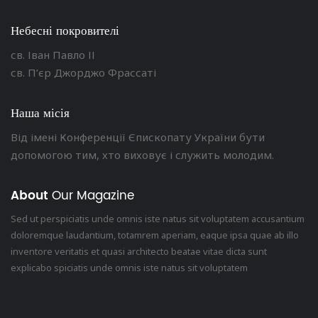
Небесні покровителі
св. Іван Павло ІІ
св. П’єр Джорджо Фрассаті
Наша місія
Від імені Конференції Єпископату України бути
допомогою тим, хто виховує і служить молодим.
About
Our Magazine
Sed ut perspiciatis unde omnis iste natus sit voluptatem accusantium
doloremque laudantium, totamrem aperiam, eaque ipsa quae ab illo
inventore veritatis et quasi architecto beatae vitae dicta sunt
explicabo spiciatis unde omnis iste natus sit voluptatem