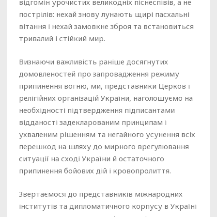
відгомін урочистих великодніх піснеспівів, а не
пострілів: нехай знову лунають щирі пасхальні
вітання і нехай замовкне зброя та встановиться
тривалий і стійкий мир.
Визнаючи важливість раніше досягнутих
домовленостей про запровадження режиму
припинення вогню, ми, представники Церков і
релігійних організацій України, наголошуємо на
необхідності підтвердження підписантами
відданості задекларованим принципам і
ухваленим рішенням та негайного усунення всіх
перешкод на шляху до мирного врегулювання
ситуації на сході України й остаточного
припинення бойових дій і кровопролиття.
Звертаємося до представників міжнародних
інститутів та дипломатичного корпусу в Україні