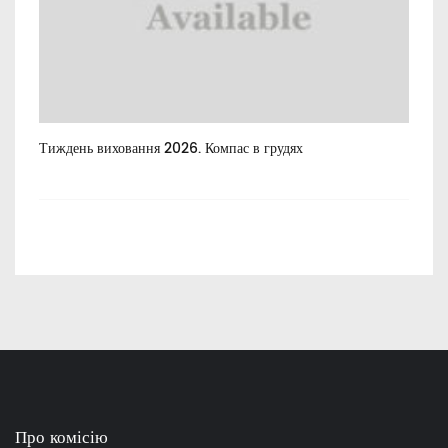
Тиждень виховання 2026. Компас в грудях
Все
пос
Про комісію