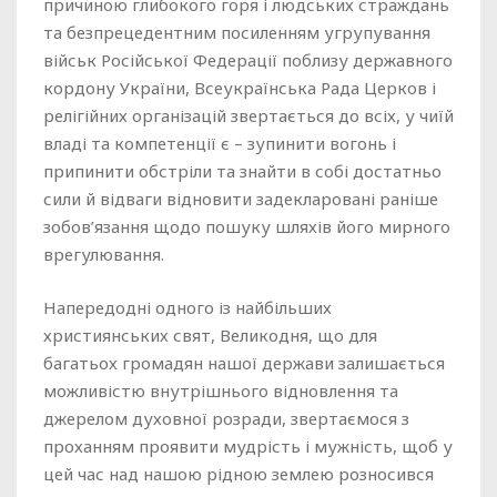
причиною глибокого горя і людських страждань
та безпрецедентним посиленням угрупування
військ Російської Федерації поблизу державного
кордону України, Всеукраїнська Рада Церков і
релігійних організацій звертається до всіх, у чиїй
владі та компетенції є – зупинити вогонь і
припинити обстріли та знайти в собі достатньо
сили й відваги відновити задекларовані раніше
зобов’язання щодо пошуку шляхів його мирного
врегулювання.
Напередодні одного із найбільших
християнських свят, Великодня, що для
багатьох громадян нашої держави залишається
можливістю внутрішнього відновлення та
джерелом духовної розради, звертаємося з
проханням проявити мудрість і мужність, щоб у
цей час над нашою рідною землею розносився