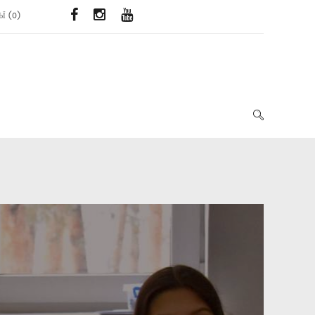
ЬЇ
(
0
)