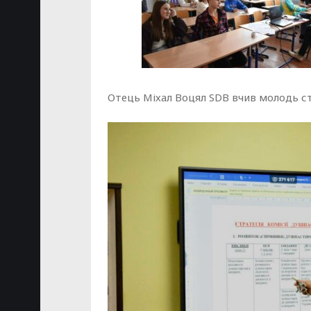
Отець Міхал Воцял SDB вчив молодь с