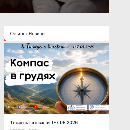
Останні
Новини
Тиждень виховання 1-7.08.2026
Освітній капелан
Апостольські повчання