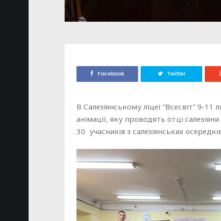
Facebook
Twitter
В Салезіянському ліцеї “Всесвіт” 9-11 
анімації, яку проводять отці салезіяни
30 учасників з салезіянських осередк