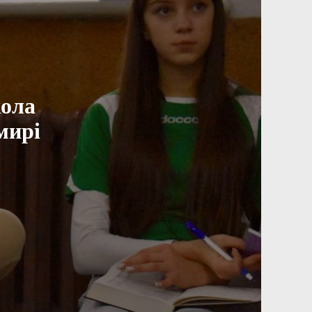
кола
мирі