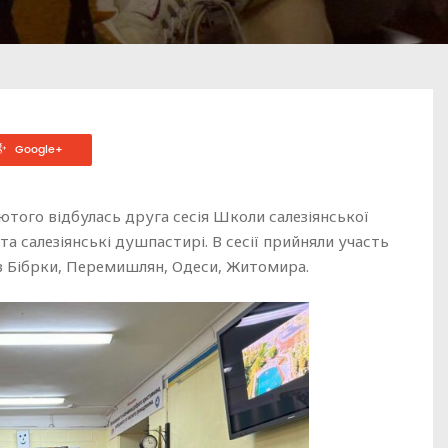
Google+
лютого відбулась друга сесія Школи салезіянської
 та салезіянські душпастирі. В сесії прийняли участь
ів Бібрки, Перемишлян, Одеси, Житомира.