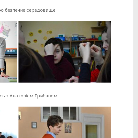
ро безпечне середовище
сь з Анатолієм Грибаном