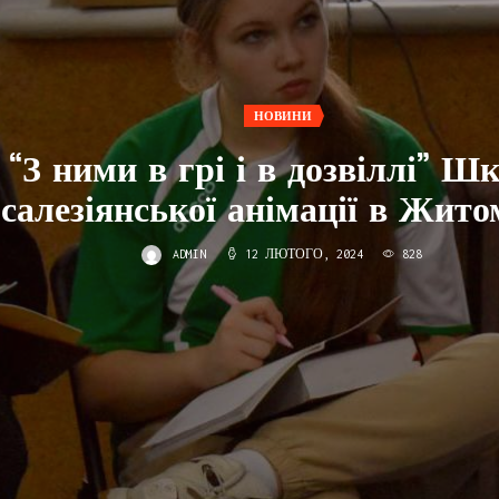
НОВИНИ
“З ними в грі і в дозвіллі” Ш
салезіянської анімації в Жито
ADMIN
12 ЛЮТОГО, 2024
828