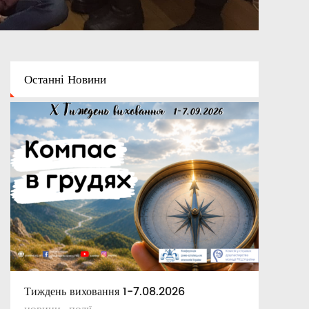
Останні
Новини
Тиждень виховання 1-7.08.2026
Освітній капелан
Апостольські повчання