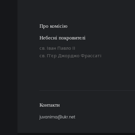
Про комісію
Небесні покровителі
св. Іван Павло ІІ
св. П’єр Джорджо Фрассаті
Контакти
juvanima@ukr.net