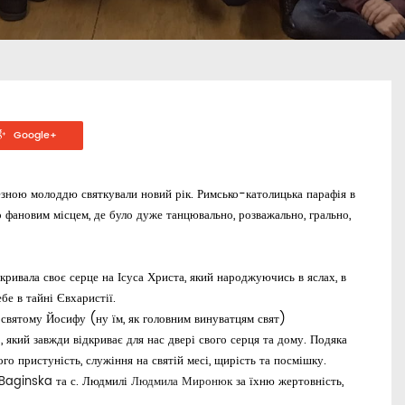
Google+
езною молоддю святкували новий рік. Римсько-католицька парафія в
 фановим місцем, де було дуже танцювально, розважально, грально,
ривала своє серце на Ісуса Христа, який народжуючись в яслах, в
бе в тайні Євхаристії.
 святому Йосифу (ну їм, як головним винуватцям свят)
який завжди відкриває для нас двері свого серця та дому. Подяка
його пристуність, служіння на святій месі, щирість та посмішку.
 Baginska
та с. Людмилі
Людмила Миронюк
за їхню жертовність,