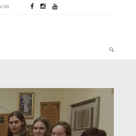
ЬЇ
(
0
)