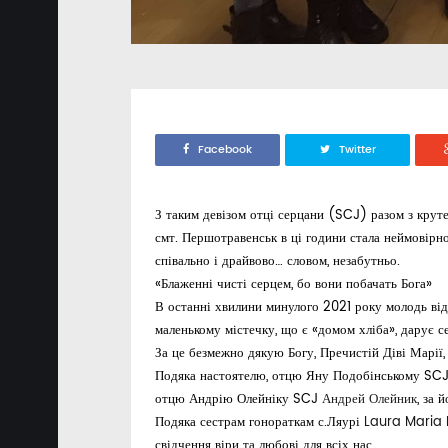
Facebook
Twitter
З таким девізом отці серцани (SCJ) разом з крут
смт. Першотравенськ в ці години стала неймовірно
співально і драйвово… словом, незабутньо.
«Блаженні чисті серцем, бо вони побачать Бога»
В останні хвилини минулого 2021 року молодь відк
маленькому містечку, що є «домом хліба», дарує се
За це безмежно дякую Богу, Пречистій Діві Марії,
Подяка настоятелю, отцю Яну Подобінському SCJ, 
отцю Андрію Олейніку SCJ
Андрей Олейник
, за 
Подяка сестрам гонораткам с.Ляурі
Laura Maria
свідчення віри та любові для всіх нас.