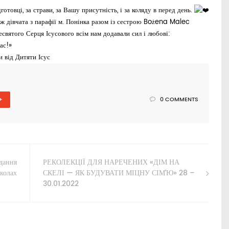
отовці, за страви, за Вашу присутність, і за коляду в перед день.
теж дівчата з парафії м. Понінка разом із сестрою Bożena Malec
есвятого Серця Ісусового всім нам додавали сил і любові:
ас!»
 від Дитяти Ісус
+
0 COMMENTS
адання
РЕКОЛЕКЦІЇ ДЛЯ НАРЕЧЕНИХ «ДІМ НА
школах
СКЕЛІ — ЯК БУДУВАТИ МІЦНУ СІМ’Ю» 28 –
30.01.2022