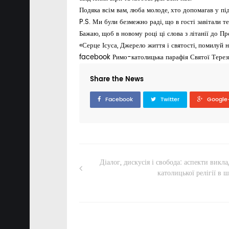
Подяка всім вам, люба молоде, хто допомагав у підг
P.S. Ми були безмежно раді, що в гості завітали 
Бажаю, щоб в новому році ці слова з літанії до Пр
«Серце Ісуса, Джерело життя і святості, помилуй н
facebook Римо-католицька парафія Святої Терези
Share the News
Facebook
Twitter
Google
Діалог, дискусія і свобода: аспекти викл
католицької релігії в 