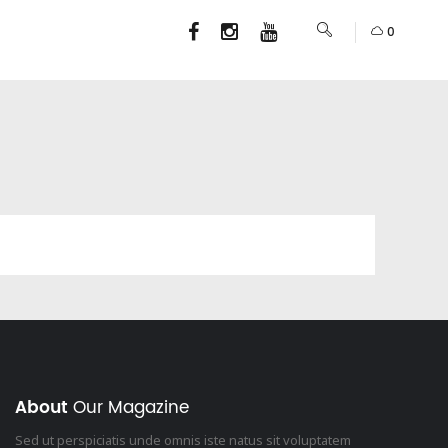
0
About
Our Magazine
Sed ut perspiciatis unde omnis iste natus sit voluptatem