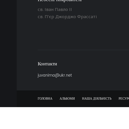
св. Іван Павло ІІ
св. П’єр Джорджо Фрассаті
Контакти
juvanima@ukr.net
ГОЛОВНА
АЛЬБОМИ
НАША ДІЯЛЬНІСТЬ
РЕСУР