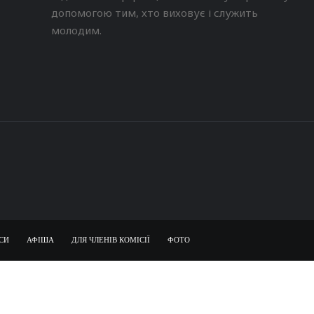
допомогою тим, хто виховує і служить
молодим.
СИ
АФІША
ДЛЯ ЧЛЕНІВ КОМІСІЇ
ФОТО