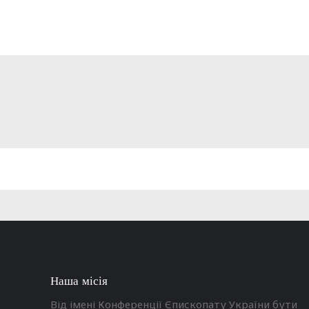
Наша місія
Від імені Конференції Єпископату України бути