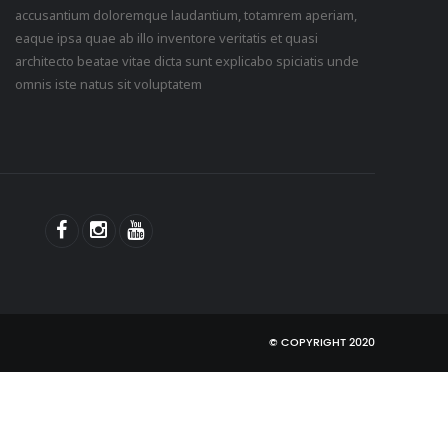
accusantium doloremque laudantium, totamrem aperiam,
eaque ipsa quae ab illo inventore veritatis et quasi
architecto beatae vitae dicta sunt explicabo spiciatis unde
omnis iste natus sit voluptatem
© COPYRIGHT 2020