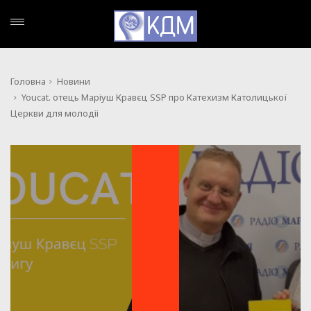
Головна
Новини
Youcat. отець Маріуш Кравєц SSP про Катехизм Католицької
Церкви для молодіі
НОВИНИ