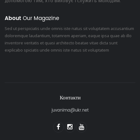
допомогою тим, хто виховує і служить молодим.
About
Our Magazine
Sed ut perspiciatis unde omnis iste natus sit voluptatem accusantium
doloremque laudantium, totamrem aperiam, eaque ipsa quae ab illo
inventore veritatis et quasi architecto beatae vitae dicta sunt
explicabo spiciatis unde omnis iste natus sit voluptatem
Контакти
juvanima@ukr.net