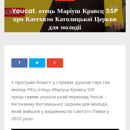
Youcat. отець Маріуш Кравєц SSP
про Катехизм Католицької Церкви
для молодіі
ADMIN
13 БЕРЕЗНЯ, 2023
871
У програмі Комісії у справах душпастирства
молоді РКЦ отець Маріуш Кравєц SSP
представляє український переклад Youcat –
Катехизму Католицької Церкви для молодіі,
який вийшов у видавництві Святого Павла у
2022 році.