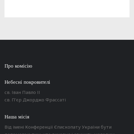
Про комісію
Небесні покровителі
св. Іван Павло ІІ
св. П’єр Джорджо Фрассаті
Наша місія
Від імені Конференції Єпископату України бути