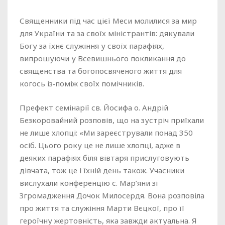
Священники під час цієї Меси молилися за мир
для України та за своїх міністрантів: дякували
Богу за їхнє служіння у своїх парафіях,
випрошуючи у Всевишнього покликання до
священства та богопосвяченого життя для
когось із‑поміж своїх помічників.
Префект семінарії св. Йосифа о. Андрій
Безкоровайний розповів, що на зустріч приїхали
не лише хлопці: «Ми зареєстрували понад 350
осіб. Цього року це не лише хлопці, адже в
деяких парафіях біля вівтаря прислуговують
дівчата, тож це і їхній день також. Учасники
вислухали конференцію с. Мар’яни зі
Згромадження Дочок Милосердя. Вона розповіла
про життя та служіння Марти Вєцкої, про її
героїчну жертовність, яка завжди актуальна. Я