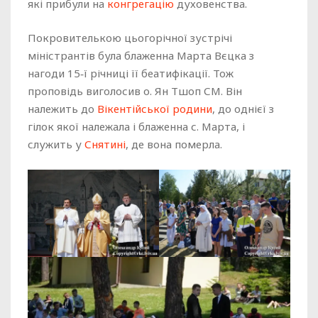
які прибули на
конгрегацію
духовенства.
Покровителькою цьогорічної зустрічі
міністрантів була блаженна Марта Вєцка з
нагоди 15‑ї річниці її беатифікації. Тож
проповідь виголосив о. Ян Тшоп СМ. Він
належить до
Вікентійської родини
, до однієї з
гілок якої належала і блаженна с. Марта, і
служить у
Снятині
, де вона померла.