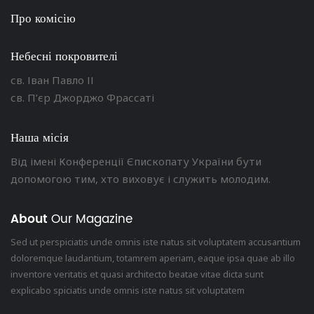
Про комісію
Небесні покровителі
св. Іван Павло ІІ
св. П’єр Джорджо Фрассаті
Наша місія
Від імені Конференції Єпископату України бути
допомогою тим, хто виховує і служить молодим.
About
Our Magazine
Sed ut perspiciatis unde omnis iste natus sit voluptatem accusantium
doloremque laudantium, totamrem aperiam, eaque ipsa quae ab illo
inventore veritatis et quasi architecto beatae vitae dicta sunt
explicabo spiciatis unde omnis iste natus sit voluptatem