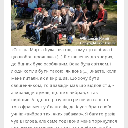
«Сестра Марта була святою, тому що любила і
цю любов проявляла.(…) Її ставлення до хворих,
до бідних було особливим. Вона була світлом. І
люди хотіли бути такою, як вона.(…) Знаєте, коли
мене питали, як я вирішив, що хочу бути
священником, то я завжди мав що відповісти, –
але завжди думав, що це я вибрав, я так
вирішив. А одного разу вкотре почув слова з
того фрагменту Євангелія, де Ісус зібрав своїх
учнів: «вибрав тих, яких забажав». Я багато разів
чув ці слова, але саме тоді вони мене торкнулися
і всі пазли склалися: це Бог мене вибрав, щоб я