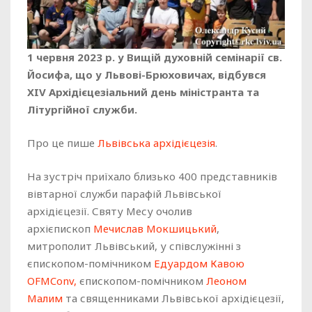
1 червня 2023 р. у Вищій духовній семінарії св.
Йосифа, що у Львові-Брюховичах, відбувся
XIV Архідієцезіальний день міністранта та
Літургійної служби.
Про це пише
Львівська архідієцезія
.
На зустріч приїхало близько 400 представників
вівтарної служби парафій Львівської
архідієцезії. Святу Месу очолив
архієпископ
Мечислав Мокшицький
,
митрополит Львівський, у співслужінні з
єпископом-помічником
Едуардом Кавою
OFMConv,
єпископом-помічником
Леоном
Малим
та священниками Львівської архідієцезії,