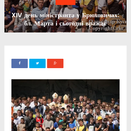
XIV день міністранта у Брюховичах:
бл. Марта і сьогодні вражає
ADMIN
03 ЧЕРВНЯ, 2023
880