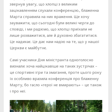
звернув увагу, що хлопці з великим
зацікавленням слухали конференцію., блаженна
Марта справила на них враження. Ще хочу
зауважити, що сьогодні були великі черги до
сповіді, і ми радіємо, що хлопці приїхали не
лише розважитися, але й духовно збагатитися.
Це надихає. Це дає нам надію на те, що у нашої
Церкви є майбутнє.
Самі учасники Дня міністранта одноголосно
визнали: хоча найцікавіше на таких зустрічах –
це спортивні ігри та змагання, проте цього року
їх особливо вразила конференція про блаженну
Марту, бо гасло «герої не вмирають» – це також
і про неї.