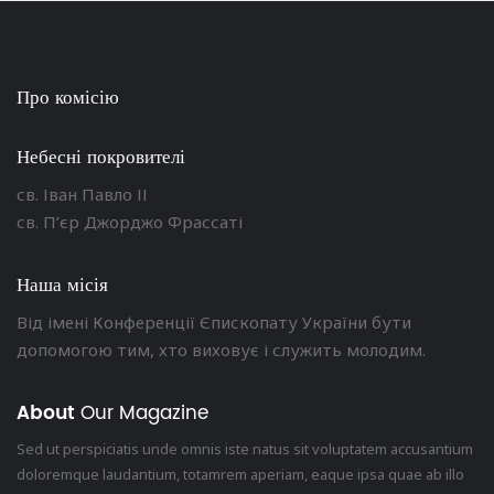
Про комісію
Небесні покровителі
св. Іван Павло ІІ
св. П’єр Джорджо Фрассаті
Наша місія
Від імені Конференції Єпископату України бути
допомогою тим, хто виховує і служить молодим.
About
Our Magazine
Sed ut perspiciatis unde omnis iste natus sit voluptatem accusantium
doloremque laudantium, totamrem aperiam, eaque ipsa quae ab illo