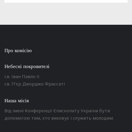
Про комісію
Небесні покровителі
св. Іван Павло ІІ
св. П’єр Джорджо Фрассаті
Наша місія
Від імені Конференції Єпископату України бути
допомогою тим, хто виховує і служить молодим.