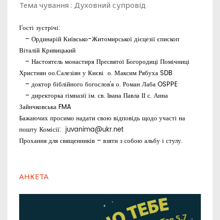
Тема чування : Духовний супровід
Гості зустрічі:
–
Ординарій Київсько-Житомирської дієцезії єпископ
Віталій Кривицький
– Настоятель монастиря Пресвятої Богородиці Помічниці
Християн оо.Салезіян у Києві
о. Максим Рябуха SDB
–
доктор біблійного богослов’я о. Роман Лаба
OSPPE
– директорка гімназії ім. св. Івана Павла ІІ с. Анна
Зайнчковська FMA
Бажаючих просимо надати свою відповідь щодо участі на
пошту Комісії:
juvanima@ukr.net
Прохання для священників – взяти з собою альбу і стулу.
АНКЕТА