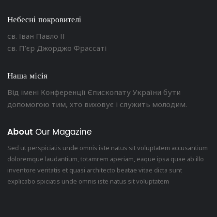
Небесні покровителі
св. Іван Павло ІІ
св. П’єр Джорджо Фрассаті
Наша місія
Від імені Конференції Єпископату України бути
допомогою тим, хто виховує і служить молодим.
About
Our Magazine
Sed ut perspiciatis unde omnis iste natus sit voluptatem accusantium
doloremque laudantium, totamrem aperiam, eaque ipsa quae ab illo
inventore veritatis et quasi architecto beatae vitae dicta sunt
explicabo spiciatis unde omnis iste natus sit voluptatem