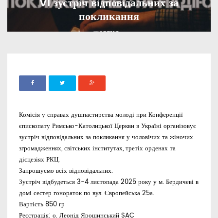
VI зустріч відповідальних за
покликання
ADMIN
21 ЖОВТНЯ, 2025
1036
Комісія у справах душпастирства молоді при Конференції
єпископату Римсько-Католицької Церкви в Україні організовує
зустріч відповідальних за покликання у чоловічих та жіночих
згромадженнях, світських інститутах, третіх орденах та
дієцезіях РКЦ.
Запрошуємо всіх відповідальних.
Зустріч відбудеться 3-4 листопада
2025
року у м. Бердичеві в
домі сестер гонораток по вул. Європейська 25а.
Вартість 850 гр
Реєстрація: о. Леонід Ярошинський SAC