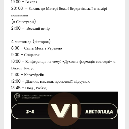
19:00 – Вечеря
20: 00 – Заклик до Матері Божої Бердичівської в намірі
покликань
(в Санктуарії)
21:00 – Веселий вечір
4 листопада (
вівторок
)
8
:00 – Свята Меса з Утренею
9:00 – Сніданок
10:00 – Конференція на тему: «Духовна формація сьогодні», о.
Віктор Білоус
11
:30 – Кава-брейк
12:00 – Ділення, виклики, пропозиції, підсумок.
13:45 – Обід , Роз’їзд