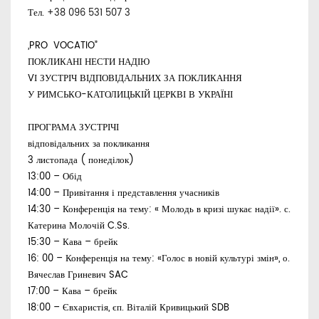
Тел.
+38 096 531 507 3
„
PRO VOCATIO”
ПОКЛИКАНІ НЕСТИ НАДІЮ
VІ ЗУСТРІЧ ВІДПОВІДАЛЬНИХ ЗА ПОКЛИКАННЯ
У РИМСЬКО-КАТОЛИЦЬКІЙ ЦЕРКВІ В УКРАЇНІ
ПРОГРАМА ЗУСТРІЧІ
відповідальних за покликання
3 листопада ( понеділок)
1
3:
0
0 – Обід
14:
00
– Привітання і представлення учасників
14:30 – Конференція на тему: « Молодь в кризі шукає надії».
с.
Катерина Молочій
C
.
Ss
.
15:30 – Кава – брейк
16: 00 – Конференція на тему: «Голос в новій культурі змін», о.
Вячеслав Гриневич
SAC
17:00 – Кава – брейк
18:00 – Євхаристія, єп. Віталій Кривицький
SDB