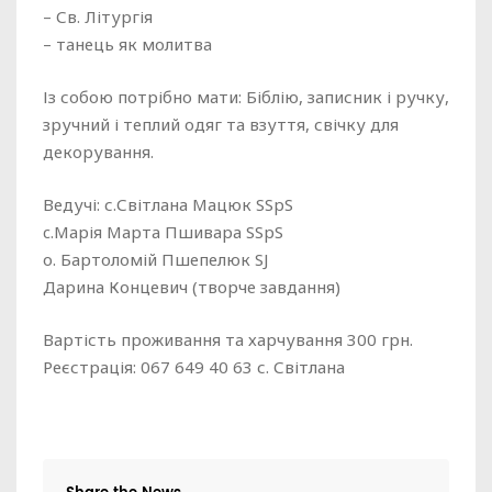
– Св. Літургія
– танець як молитва
Із собою потрібно мати: Біблію, записник і ручку,
зручний і теплий одяг та взуття, свічку для
декорування.
Ведучі: с.Світлана Мацюк SSpS
c.Марія Марта Пшивара SSpS
о. Бартоломій Пшепелюк SJ
Дарина Концевич (творче завдання)
Вартість проживання та харчування 300 грн.
Реєстрація: 067 649 40 63 с. Світлана