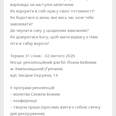
відповідь на наступні запитання:
Як відкрити в собі красу своєї тотожності?
Як боротися зі злом, яке весь час хоче тебе
завоювати?
Де черпати силу у щоденних змаганнях?
Як довіритися Богу, щоб мати відвагу з Ним
піти в табір ворога?
Термін: 31 січня – 02 лютого 2020
Місце: реколекційний дім бл. Йоана Бейзима
м. Хмельницький (Гречани)
вул. Західна Окружна, 14
У програмі реколекцій:
– молитва Словом Божим
– конференції
– творча праця (просимо взяти з собою свічку
для декорування)