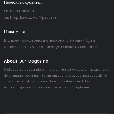
Небесні покровителі
св. Іван Павло ІІ
св. П’єр Джорджо Фрассаті
Наша місія
Від імені Конференції Єпископату України бути
допомогою тим, хто виховує і служить молодим.
About
Our Magazine
Sed ut perspiciatis unde omnis iste natus sit voluptatem accusantium
doloremque laudantium, totamrem aperiam, eaque ipsa quae ab illo
inventore veritatis et quasi architecto beatae vitae dicta sunt
explicabo spiciatis unde omnis iste natus sit voluptatem