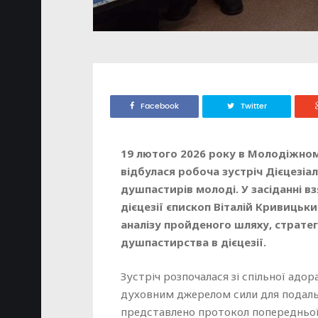
Facebook
Twitter
19 лютого 2026 року в Молодіжному
відбулася робоча зустріч Дієцезіал
душпастирів молоді. У засіданні 
дієцезії єпископ Віталій Кривиць
аналізу пройденого шляху, страте
душпастирства в дієцезії.
Зустріч розпочалася зі спільної адо
духовним джерелом сили для подальш
представлено протокол попередньої з