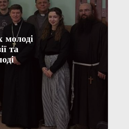
х молоді
ії та
оді