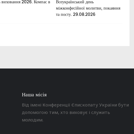
 виховання 2026. Компас в
Всеукраїнський день
Для
міжконфесійної молитви, покаяння
та посту. 29.08.2026
Наша місія
Від імені Конференції Єпископату України бути
допомогою тим, хто виховує і служить
молодим.