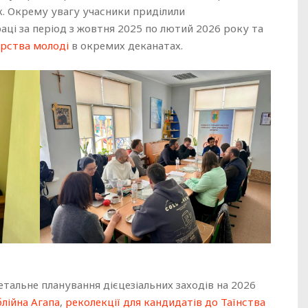
к. Окрему увагу учасники приділили
і за період з жовтня 2025 по лютий 2026 року та
рства молоді
в окремих деканатах.
детальне планування дієцезіальних заходів на 2026
блійна Агапа
,
реколекції для кандидатів до Таїнства