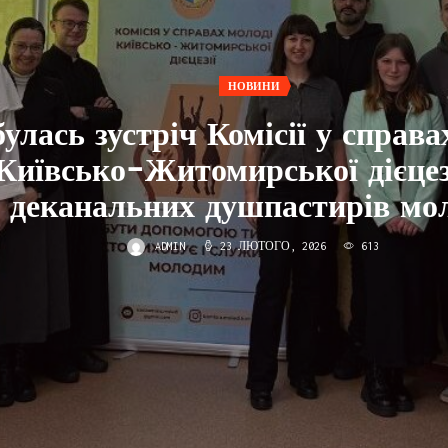
НОВИНИ
булась зустріч Комісії у справа
Київсько-Житомирської дієцез
деканальних душпастирів мол
ADMIN
23 ЛЮТОГО, 2026
613