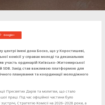
Google+
 центрі імені дона Боско, що у Коростишеві,
ьної комісії у справах молоді та деканальних
взяв участь ординарій Київсько–Житомирської
кий SDB. Захід став важливою платформою для
гічного планування та координації молодіжного
рації Пресвятих Дарів та молитви, що стало
ої праці. Під час офіційної частини було
устрічі, Стратегію Комісії на 2026–2028 роки, а