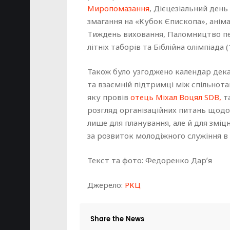
Миропомазання
, Дієцезіальний день
змагання на «Кубок Єпископа», аніма
Тиждень виховання, Паломництво пед
літніх таборів та Біблійна олімпіада (
Також було узгоджено календар дек
та взаємній підтримці між спільнота
яку провів
отець Міхал Воцял SDB,
та
розгляд організаційних питань щодо 
лише для планування, але й для зміцн
за розвиток молодіжного служіння в д
Текст та фото: Федоренко Дарʼя
Джерело:
РКЦ
Share the News