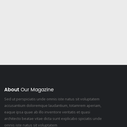
 батьків
Освітній капелан
About
Our Magazine
Sed ut perspiciatis unde omnis iste natus sit voluptatem
accusantium doloremque laudantium, totamrem aperiam,
eaque ipsa quae ab illo inventore veritatis et quasi
architecto beatae vitae dicta sunt explicabo spiciatis unde
omnis iste natus sit voluptatem