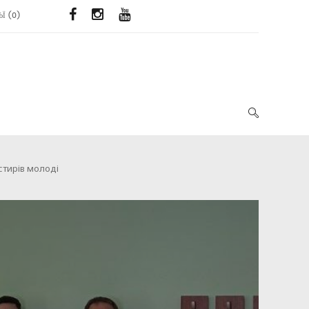
ЬЇ
(
0
)
стирів молоді