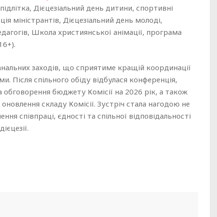
 підлітка, Дієцезіальний день дитини, спортивні
ція міністрантів, Дієцезіальний день молоді,
агогів, Школа християнської анімації, програма
16+).
анальних заходів, що сприятиме кращій координації
ми. Після спільного обіду відбулася конференція,
 обговорення бюджету Комісії на 2026 рік, а також
оновлення складу Комісії. Зустріч стала нагодою не
ення співпраці, єдності та спільної відповідальності
ієцезії.