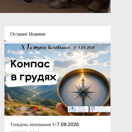
Останні
Новини
Тиждень виховання 1-7.08.2026
Освітній капелан
Апостольські повчання