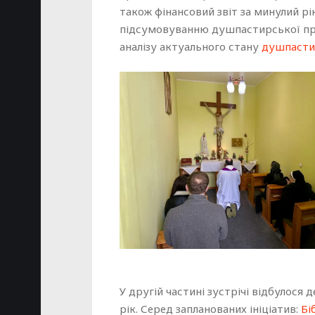
також фінансовий звіт за минулий рі
підсумовуванню душпастирської прац
аналізу актуального стану
душпасти
У другій частині зустрічі відбулося 
рік. Серед запланованих ініціатив:
Бі