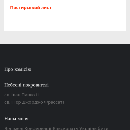
Пастирський лист
Про комісію
Небесні покровителі
св. Іван Павло ІІ
св. П’єр Джорджо Фрассаті
Наша місія
Від імені Конференції Єпископату України бути